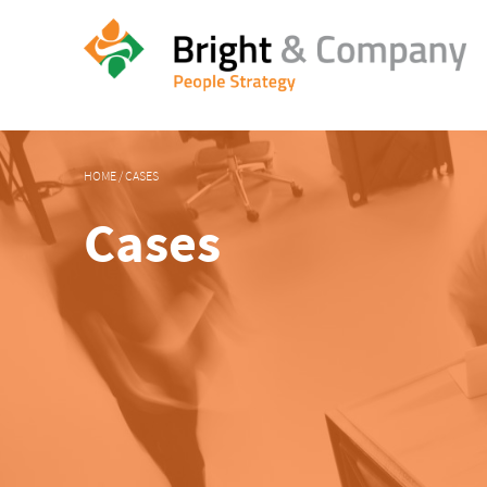
HOME
/
CASES
Cases