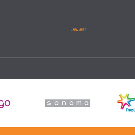
LEES MEER
Public
lytics
People Analytics
RIE
UITVOERINGSORGANISATIE
MINISTERIE VAN VEILIGHEID 
eren gedegen start en