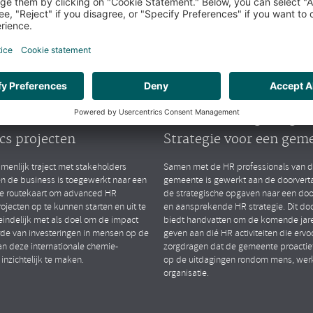
arktsegmenten
Public
lytics
People Strategy
TIONAL CHEMIESECTOR
GEMEENTE (ZH)
ten van advanced HR
Opstellen van gedrage
cs projecten
Strategie voor een gem
menlijk traject met stakeholders
Samen met de HR professionals van 
en de business is toegewerkt naar een
gemeente is gewerkt aan de doorverta
le routekaart om advanced HR
de strategische opgaven naar een do
rojecten op te kunnen starten en uit te
en aansprekende HR strategie. Dit d
eindelijk met als doel om de impact
biedt handvatten om de komende jare
de van investeringen in mensen op de
geven aan dié HR activiteiten die ervo
an deze internationale chemie-
zorgdragen dat de gemeente proactief
 inzichtelijk te maken.
op de uitdagingen rondom mens, wer
organisatie.