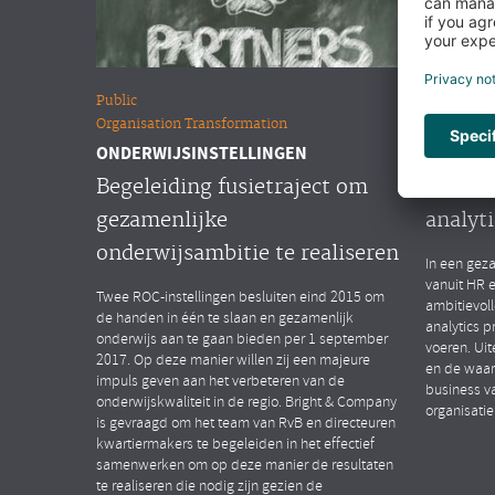
Public
Overige m
Organisation Transformation
People Ana
ONDERWIJSINSTELLINGEN
MULTINA
Begeleiding fusietraject om
Opstar
gezamenlijke
analyti
onderwijsambitie te realiseren
In een geza
vanuit HR 
Twee ROC-instellingen besluiten eind 2015 om
ambitievol
de handen in één te slaan en gezamenlijk
analytics p
onderwijs aan te gaan bieden per 1 september
voeren. Uit
2017. Op deze manier willen zij een majeure
en de waar
impuls geven aan het verbeteren van de
business v
onderwijskwaliteit in de regio. Bright & Company
organisatie
is gevraagd om het team van RvB en directeuren
kwartiermakers te begeleiden in het effectief
samenwerken om op deze manier de resultaten
te realiseren die nodig zijn gezien de