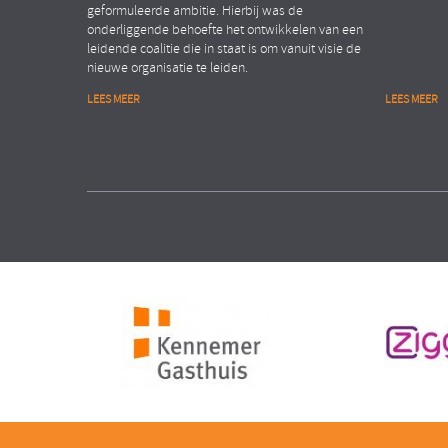
geformuleerde ambitie. Hierbij was de
onderliggende behoefte het ontwikkelen van een
leidende coalitie die in staat is om vanuit visie de
nieuwe organisatie te leiden.
LEES MEER
LEES MEER
Financiële dienstverlening
Public
Organisation Transformation
People Ana
ASSET MANAGEMENT ORGANISATIE
MINISTE
Verhogen van de
Realis