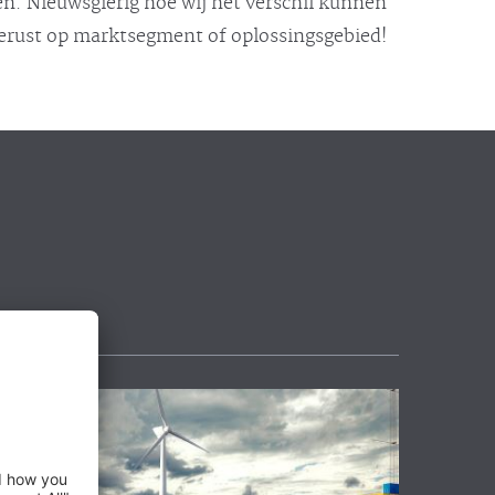
n. Nieuwsgierig hoe wij het verschil kunnen
gerust op marktsegment of oplossingsgebied!