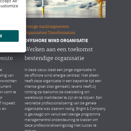
Overige marktsegmenten
Organisation Transformation
OFFSHORE WIND ORGANISATIE
n HR
Werken aan een toekomst
eente
bestendige organisatie
de
In deze casus staat een jonge organisatie in
ling van
de offshore wind energie centraal. Niet alleen
orwrochten
heeft deze organisatie in een beperkte tijd een
ocument
intense groei door gemaakt, tevens heeft zij
n vorm te
richting de toekomst de doelstelling om
or
wereldwijd marktleider te zijn én te blijven. Een
 inspeelt
versnelde professionalisering van de gehele
k en
organisatie was daarom nodig. Bright & Company
is gevraagd om vanuit een stevige programma
managementrol ondersteuning te bieden om
deze professionaliseringsslag met succes te