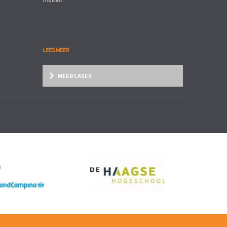
maken.
LEES MEER
MEER CASES
Zakelijke dienstverlening
Organisation Transformation
INTERNATIONAAL AANNEMERSBEDRIJF
EN
Structure follows strategy!