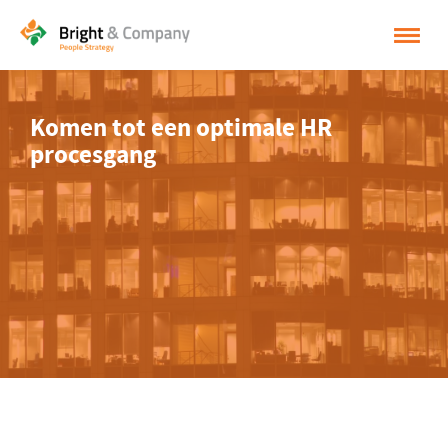
HOME
Komen tot een optimale HR
OPLOSSINGEN
procesgang
CASES
INSPIRATIE
OVER BRIGHT & COMPANY
CONTACT
NEDERLANDS
ENGLISH