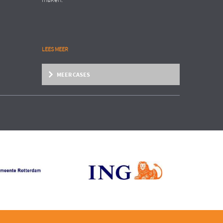
maken.
LEES MEER
MEER CASES
Zakelijke dienstverlening
Organisation Transformation
INTERNATIONAAL AANNEMERSBEDRIJF
EN
Structure follows strategy!