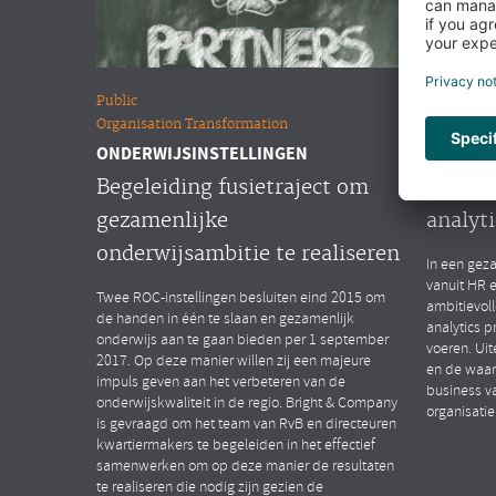
Public
Overige m
Organisation Transformation
People Ana
ONDERWIJSINSTELLINGEN
MULTINA
Begeleiding fusietraject om
Opstar
gezamenlijke
analyti
onderwijsambitie te realiseren
In een geza
vanuit HR 
Twee ROC-instellingen besluiten eind 2015 om
ambitievol
de handen in één te slaan en gezamenlijk
analytics p
onderwijs aan te gaan bieden per 1 september
voeren. Uit
2017. Op deze manier willen zij een majeure
en de waar
impuls geven aan het verbeteren van de
business v
onderwijskwaliteit in de regio. Bright & Company
organisatie
is gevraagd om het team van RvB en directeuren
kwartiermakers te begeleiden in het effectief
samenwerken om op deze manier de resultaten
te realiseren die nodig zijn gezien de