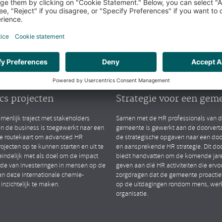
arktsegmenten
Public
lytics
People Strategy
TIONAL CHEMIESECTOR
GEMEENTE (ZH)
ten van advanced HR
Opstellen van gedrage
cs projecten
Strategie voor een gem
menlijk traject met stakeholders
Samen met de HR professionals van 
en de business is toegewerkt naar een
gemeente is gewerkt aan de doorverta
le routekaart om advanced HR
de strategische opgaven naar een do
rojecten op te kunnen starten en uit te
en aansprekende HR strategie. Dit d
eindelijk met als doel om de impact
biedt handvatten om de komende jare
de van investeringen in mensen op de
geven aan dié HR activiteiten die ervo
an deze internationale chemie-
zorgdragen dat de gemeente proactief
 inzichtelijk te maken.
op de uitdagingen rondom mens, wer
organisatie.