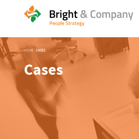
HOME
/
CASES
Cases