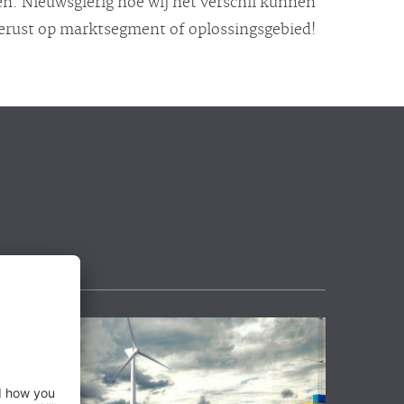
n. Nieuwsgierig hoe wij het verschil kunnen
gerust op marktsegment of oplossingsgebied!