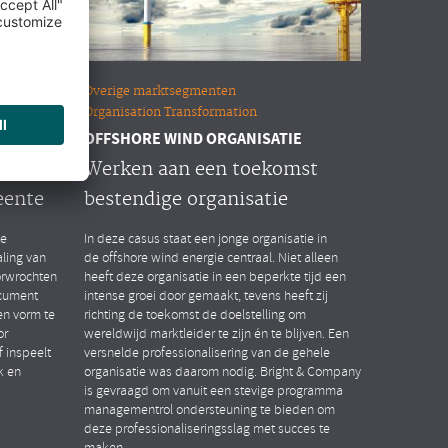
Overige marktsegmenten
Organisation Transformation
OFFSHORE WIND ORGANISATIE
n HR
Werken aan een toekomst
eente
bestendige organisatie
de
In deze casus staat een jonge organisatie in
ling van
de offshore wind energie centraal. Niet alleen
orwrochten
heeft deze organisatie in een beperkte tijd een
ocument
intense groei door gemaakt, tevens heeft zij
n vorm te
richting de toekomst de doelstelling om
or
wereldwijd marktleider te zijn én te blijven. Een
 inspeelt
versnelde professionalisering van de gehele
k en
organisatie was daarom nodig. Bright & Company
is gevraagd om vanuit een stevige programma
managementrol ondersteuning te bieden om
deze professionaliseringsslag met succes te