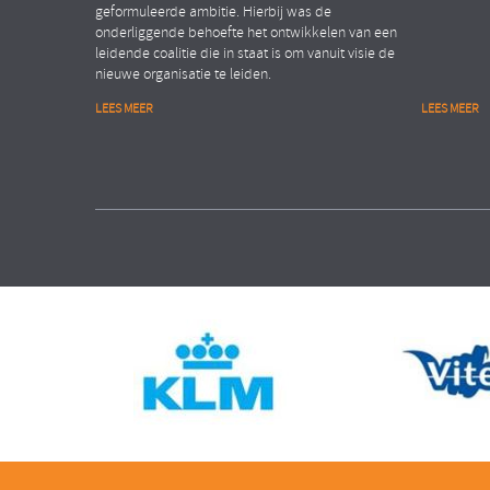
geformuleerde ambitie. Hierbij was de
onderliggende behoefte het ontwikkelen van een
leidende coalitie die in staat is om vanuit visie de
nieuwe organisatie te leiden.
LEES MEER
LEES MEER
Financiële dienstverlening
Public
Organisation Transformation
People Ana
ASSET MANAGEMENT ORGANISATIE
MINISTE
Verhogen van de
Realis