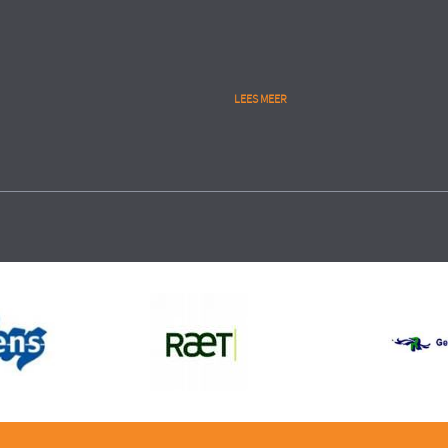
LEES MEER
Public
lytics
People Analytics
RIE
UITVOERINGSORGANISATIE
MINISTERIE VAN VEILIGHEID 
eren gedegen start en