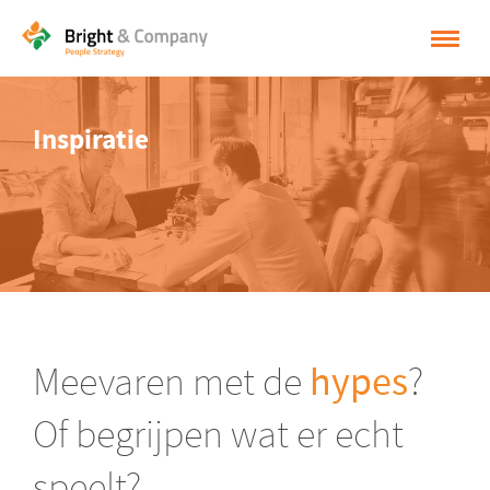
HOME
Inspiratie
OPLOSSINGEN
CASES
INSPIRATIE
OVER BRIGHT & COMPANY
CONTACT
Meevaren met de
hypes
?
NEDERLANDS
Of begrijpen wat er echt
ENGLISH
speelt?