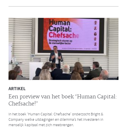
en Bright & Company
Een van de eerste gezamenlijke opdrachten die de Galan Groep en
Bright & Company hebben uitgevoerd is een ontwikkelprogramma
voor de managers van Avalex. Een mooi voorbeeld hoe de krachten
van de twee organisaties kunnen worden gebundeld.
LEES MEER
ARTIKEL
Een preview van het boek ‘Human Capital:
Chefsache!’
In het boek ‘Human Capital: Chefsache’ onderzocht Bright &
Company welke uitdagingen en dilemma’s het investeren in
menselijk kapitaal met zich meebrengen.