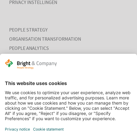
PRIVACY INSTELLINGEN
PEOPLE STRATEGY
ORGANISATION TRANSFORMATION
PEOPLE ANALYTICS
HR ORGANISATION EFFECTIVENESS
HOME
BRIGHT PAPER
CONTACT
Nieuwe ronde nieuwe kansen
COOKIEVERKLARING
In een nieuwe ronde van de Human Capital Incubator
onderzocht Bright & Company de kansen en uitdagingen bij
de ontwikkeling van vernieuwend HR-beleid en HR-
initiatieven. De uitkomsten tref je aan in de Bright Paper
VACATURES
“Nieuwe ronde, nieuwe kansen – een opmaat voor HRM op