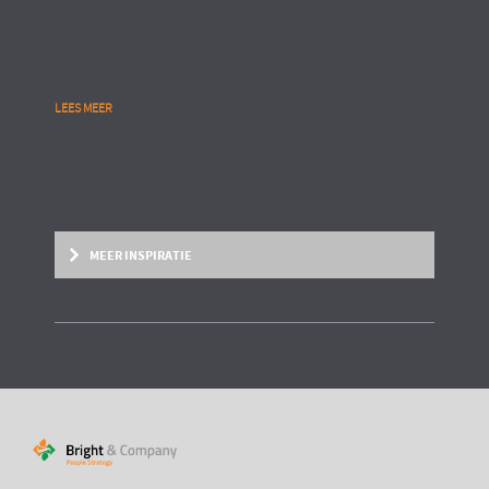
LEES MEER
MEER INSPIRATIE
KLANTCASE
Haal eruit wat erin zit met de Galan