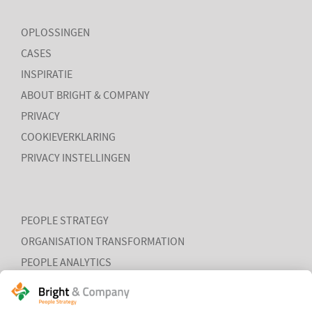
Groep en Bright & Company
OPLOSSINGEN
Een van de eerste gezamenlijke opdrachten die de Galan
Groep en Bright & Company hebben uitgevoerd is een
CASES
ontwikkelprogramma voor de managers van Avalex. Een mooi
INSPIRATIE
voorbeeld hoe de krachten van de twee organisaties kunnen
worden gebundeld.
ABOUT BRIGHT & COMPANY
PRIVACY
COOKIEVERKLARING
PRIVACY INSTELLINGEN
LEES MEER
PEOPLE STRATEGY
ORGANISATION TRANSFORMATION
PEOPLE ANALYTICS
HR ORGANISATION EFFECTIVENESS