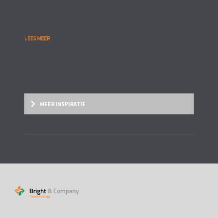
LEES MEER
MEER INSPIRATIE
BRIGHT PAPER
Put your talent where the task is