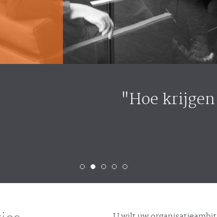
n we onze mensen betrokken 
veranderingen?"
U wilt uw organisatieambit