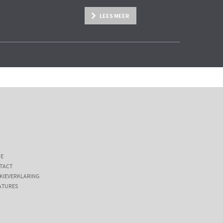
LEES MEER
E
TACT
KIEVERKLARING
ATURES