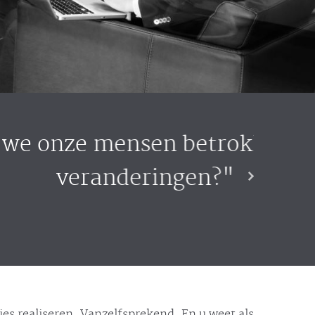
bij gewenste
ies realiseren. Vanzelfsprekend. En u weet als