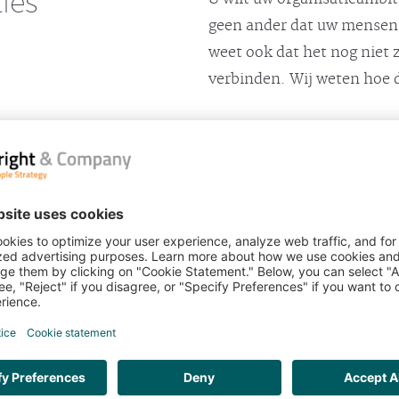
ies
geen ander dat uw mensen h
weet ook dat het nog niet 
verbinden. Wij weten hoe d
Vanuit onze jarenlange exp
ontwikkeld.
AN BRIGHT &
Wij zijn als geen ander 
uw organisatie naadloo
organisatiestrategie