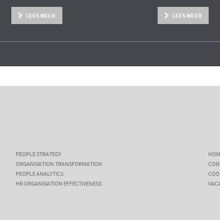
LEES MEER
LEES MEER
PEOPLE STRATEGY
HOM
ORGANISATION TRANSFORMATION
CON
PEOPLE ANALYTICS
COO
HR ORGANISATION EFFECTIVENESS
VAC