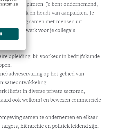
en en te inspireren. Je bent ondernemend,
tieel netwerk en houdt van aanpakken. Je
rkt ook graag samen met mensen uit
n genereert werk voor je collega’s.
ire opleiding, bij voorkeur in bedrijfskunde
ppen.
ne) advieservaring op het gebied van
nisatieontwikkeling.
k (liefst in diverse private sectoren,
teraard ook welkom) en bewezen commerciële
e omgeving samen te ondernemen en elkaar
targets, hiërarchie en politiek leidend zijn.