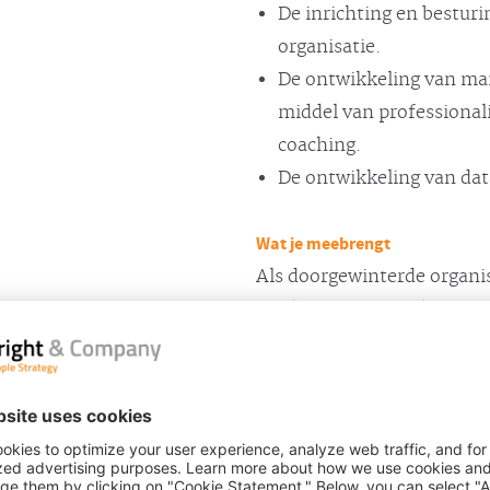
De inrichting en bestur
organisatie.
De ontwikkeling van ma
middel van professional
coaching.
De ontwikkeling van da
Wat je meebrengt
Als doorgewinterde organis
van binnen en van buiten. 
people vraagstukken te do
maken. Adviseren over de ef
in het bloed. Vanuit een v
daarnaast voortdurend bez
onderbouwde visie op peopl