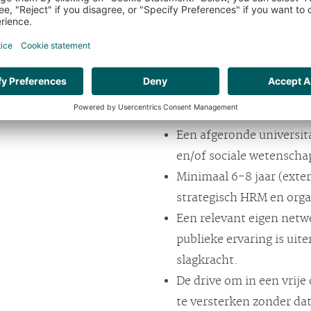
sectoren te enthousiasmer
beschikt over een substan
bent zelfstandig, maar we
verschillende disciplines e
Wat we specifiek vragen
Een afgeronde universita
en/of sociale wetenscha
Minimaal 6-8 jaar (exter
strategisch HRM en orga
Een relevant eigen netwer
publieke ervaring is ui
slagkracht.
De drive om in een vrij
te versterken zonder dat 