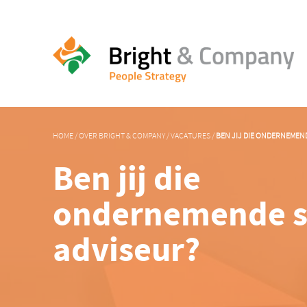
341, 338
HOME
/
OVER BRIGHT & COMPANY
/
VACATURES
/
BEN JIJ DIE ONDERNEMEN
Ben jij die
ondernemende s
adviseur?