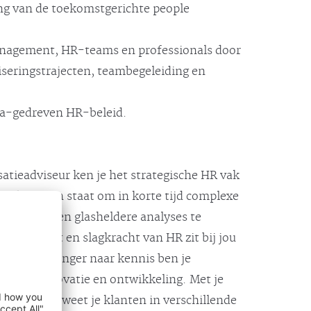
ing van de toekomstgerichte people
nagement, HR-teams en professionals door
iseringstrajecten, teambegeleiding en
ta-gedreven HR-beleid.
atieadviseur ken je het strategische HR vak
Zo ben je in staat om in korte tijd complexe
orgronden en glasheldere analyses te
fectiviteit en slagkracht van HR zit bij jou
akmatige honger naar kennis ben je
ig met innovatie en ontwikkeling. Met je
e strategy weet je klanten in verschillende