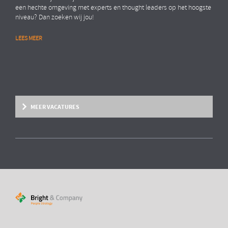
een hechte omgeving met experts en thought leaders op het hoogste
niveau? Dan zoeken wij jou!
LEES MEER
People Strategy, HR Organisation Effectiveness
SENIOR CONSULTANT
MEER VACATURES
Ben jij die ondernemende strategisch
adviseur?
Ben jij een ervaren adviseur of (senior) manager binnen het werkveld
van strategisch HRM en Organisation Effectiveness? Heb je behoefte
aan meer vrijheid in je werk en de ruimte om te ondernemen binnen
een hechte omgeving met experts en thought leaders op het hoogste
niveau? Dan zoeken wij jou!
LEES MEER