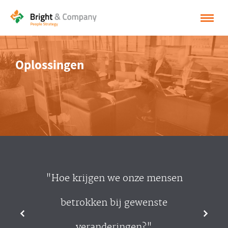
HOME
Oplossingen
OPLOSSINGEN
CASES
INSPIRATIE
OVER BRIGHT & COMPANY
CONTACT
"Hoe krijgen we onze mensen
NEDERLANDS
betrokken bij gewenste
ENGLISH
veranderingen?"