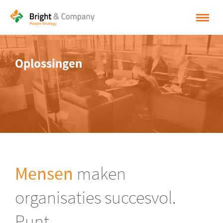
HOME
Oplossingen
OPLOSSINGEN
CASES
INSPIRATIE
OVER BRIGHT & COMPANY
CONTACT
Mensen
maken
NEDERLANDS
organisaties succesvol.
ENGLISH
Punt.