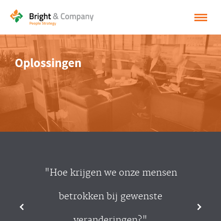
HOME
Oplossingen
OPLOSSINGEN
CASES
INSPIRATIE
OVER BRIGHT & COMPANY
CONTACT
"Hoe krijgen we onze mensen
NEDERLANDS
betrokken bij gewenste
ENGLISH
veranderingen?"