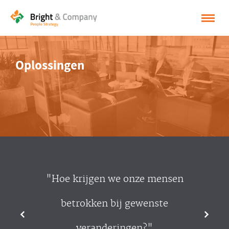
HOME
Oplossingen
OPLOSSINGEN
CASES
INSPIRATIE
OVER BRIGHT & COMPANY
CONTACT
"Hoe krijgen we onze mensen
NEDERLANDS
betrokken bij gewenste
ENGLISH
veranderingen?"