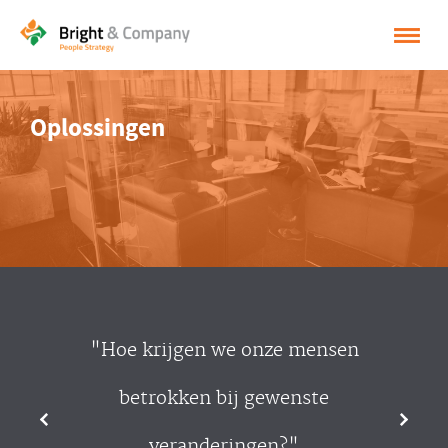
HOME
Oplossingen
OPLOSSINGEN
CASES
INSPIRATIE
OVER BRIGHT & COMPANY
CONTACT
"Hoe krijgen we onze mensen
NEDERLANDS
betrokken bij gewenste
ENGLISH
veranderingen?"