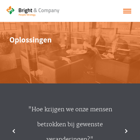
HOME
Oplossingen
OPLOSSINGEN
CASES
INSPIRATIE
OVER BRIGHT & COMPANY
CONTACT
"Hoe krijgen we onze mensen
NEDERLANDS
betrokken bij gewenste
ENGLISH
veranderingen?"