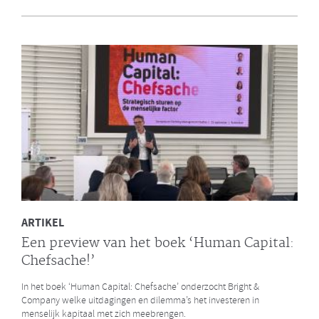
en Bright & Company
Een van de eerste gezamenlijke opdrachten die de Galan Groep en
Bright & Company hebben uitgevoerd is een ontwikkelprogramma
voor de managers van Avalex. Een mooi voorbeeld hoe de krachten
van de twee organisaties kunnen worden gebundeld.
LEES MEER
ARTIKEL
Een preview van het boek ‘Human Capital:
Chefsache!’
In het boek ‘Human Capital: Chefsache’ onderzocht Bright &
Company welke uitdagingen en dilemma’s het investeren in
menselijk kapitaal met zich meebrengen.