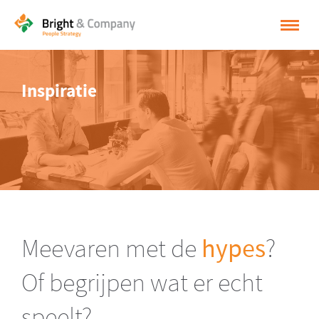
HOME
Inspiratie
OPLOSSINGEN
CASES
INSPIRATIE
OVER BRIGHT & COMPANY
CONTACT
Meevaren met de
hypes
?
NEDERLANDS
Of begrijpen wat er echt
ENGLISH
speelt?