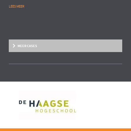
LEES MEER
MEER CASES
Overige marktsegmenten
People Analytics
MULTINATIONAL CHEMIESECTOR
Opstarten van advanced HR analytics