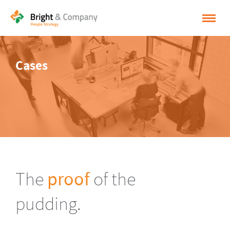
HOME
Cases
OPLOSSINGEN
CASES
INSPIRATIE
OVER BRIGHT & COMPANY
CONTACT
The
proof
of the
NEDERLANDS
pudding.
ENGLISH