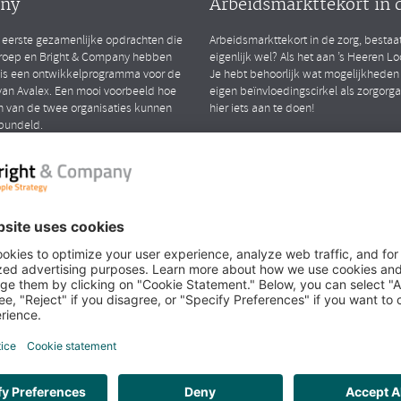
ny
Arbeidsmarkttekort in 
 eerste gezamenlijke opdrachten die
Arbeidsmarkttekort in de zorg, bestaa
roep en Bright & Company hebben
eigenlijk wel? Als het aan ’s Heeren Loo 
 is een ontwikkelprogramma voor de
Je hebt behoorlijk wat mogelijkheden
an Avalex. Een mooi voorbeeld hoe
eigen beïnvloedingscirkel als zorgorg
n van de twee organisaties kunnen
hier iets aan te doen!
bundeld.
LEES MEER
iew met Richard en
k over het samengaan