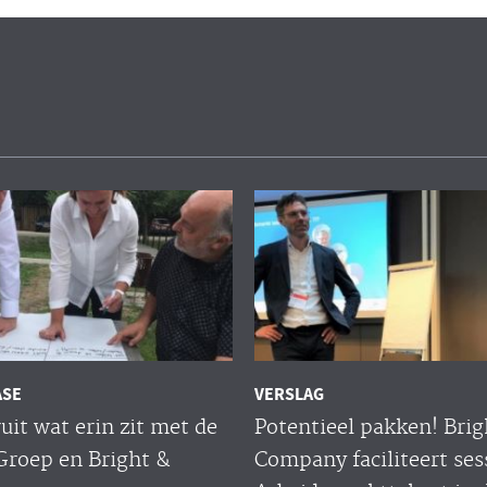
ASE
VERSLAG
uit wat erin zit met de
Potentieel pakken! Brig
Groep en Bright &
Company faciliteert ses