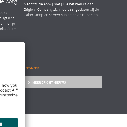
de Zorg
Met trots delen wij met jullie het nieuws dat
Bright & Company zich heeft aangesloten bij de
t dat
Galan Groep en samen hun krachten bundelen.
ligt niet.
 binnen je
anisatie om
LEES MEER
MEER BRIGHT NIEUWS