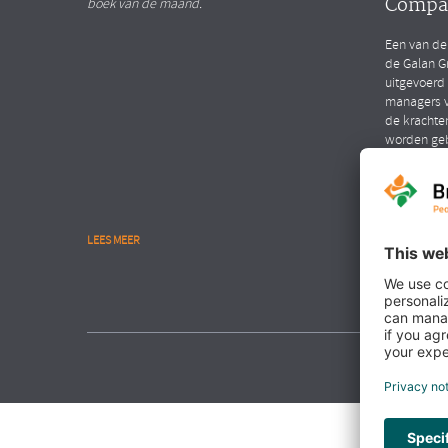
Compa
boek van de maand.
Een van de
de Galan G
uitgevoerd
managers v
de krachte
worden ge
LEES MEER
LEES MEER
NIEUWS
Interv
Hendri