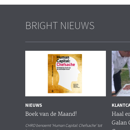
BRIGHT NIEUWS
NIEUWS
KLANTC
Boek van de Maand!
Haal er
Galan 
CHRO benoemt ‘Human Capital: Chefsache’ tot