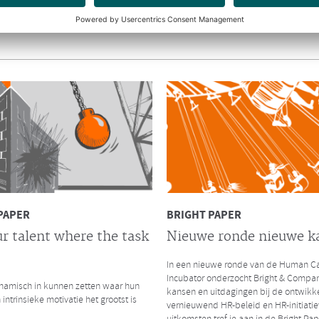
y.nl interviewde Richard en Hendrik
amengaan van Bright & Company en de
ep.
INTERVIEW CHRO
De impact van massaal
thuiswerken
CHRO interviewde Ruurd Baane over 
thuiswerken als gevolg van de Coronac
zijn de gelijkenissen en verschillen me
kredietcrisis in 2008?
Lees hier het volledige interview
PAPER
BRIGHT PAPER
r talent where the task
Nieuwe ronde nieuwe k
In een nieuwe ronde van de Human Ca
LEES MEER
Incubator onderzocht Bright & Compa
amisch in kunnen zetten waar hun
kansen en uitdagingen bij de ontwikk
 intrinsieke motivatie het grootst is
vernieuwend HR-beleid en HR-initiatie