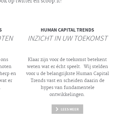
ok op twitter en scoop.it!
S
HUMAN CAPITAL TRENDS
OTEN
INZICHT IN UW TOEKOMST
 ons
Klaar zijn voor de toekomst betekent
enoten
weten wat er
écht
speelt. Wij stelden
cherp en
voor u de belangrijkste Human Capital
wat er
Trends vast en scheiden daarin de
.
hypes
van fundamentele
ontwikkelingen.
LEES MEER