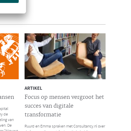
INTERVIEW VISMA | RAET
De succesformule voor
waardevol HR
het massale
Visma | Raet interviewde onlangs Ruurd Baane
risis. Wat
over de succesformule voor waardevol HR. Hoe
t de
kun je als organisatie extra waarde toevoegen
door businesskansen te spotten vanuit een
optimale inzet van menselijk potentieel en
technologie?
Lees hier het volledige interview
ARTIKEL
ansen
Focus op mensen vergroot het
succes van digitale
pital
LEES MEER
transformatie
ny de
eling van
ven. De
Ruurd en Emma spraken met Consultancy.nl over