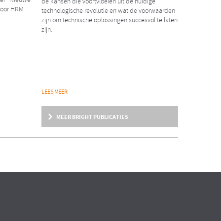
aper “Nieuwe
de kansen die voortvloeien uit de huidige
voor HRM
technologische revolutie en wat de voorwaarden
zijn om technische oplossingen succesvol te laten
zijn.
NIEUWS
LEES MEER
2018
Erwin Rexwinkel nieuwe
MEER BRIGHT PUBLICATIES
partner Bright & Company
ent
ndere
Wij zijn verheugd dat per 1 februari j.l. Erwin
Rexwinkel als partner tot ons team is
toegetreden!
ARTIKEL