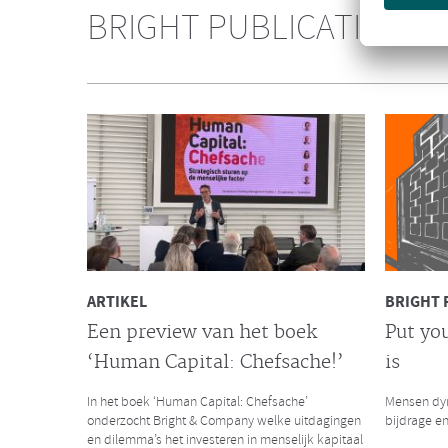
Consultanc
BRIGHT PUBLICATIES
over het s
Galan Gro
NIEUWS
Bright & Company versterkt
de Galan Groep
Met trots delen wij met jullie het nieuws dat
Bright & Company zich heeft aangesloten bij de
Galan Groep en samen hun krachten bundelen.
ARTIKEL
BRIGHT 
Een preview van het boek
Put you
‘Human Capital: Chefsache!’
is
LEES MEER
LEES MEER
In het boek ‘Human Capital: Chefsache’
Mensen dyn
onderzocht Bright & Company welke uitdagingen
bijdrage en
en dilemma’s het investeren in menselijk kapitaal