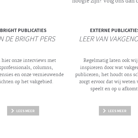
hoogte zijn? Volg ons dan o
BRIGHT
PUBLICATIES
EXTERNE PUBLICATIE
N DE BRIGHT PERS
LEER VAN VAKGEN
 hier onze interviews met
Regelmatig laten ook wij
kprofessionals, columns,
inspireren door wat vakg
ensies en onze vernieuwende
publiceren; het houdt ons s
ichten op het vakgebied.
zorgt ervoor dat wij weten 
speelt en op u afkomt
LEES MEER
LEES MEER