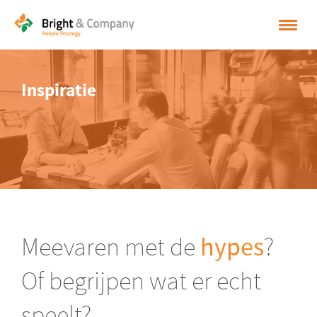
HOME
Inspiratie
OPLOSSINGEN
CASES
INSPIRATIE
OVER BRIGHT & COMPANY
CONTACT
Meevaren met de
hypes
?
NEDERLANDS
Of begrijpen wat er echt
ENGLISH
speelt?