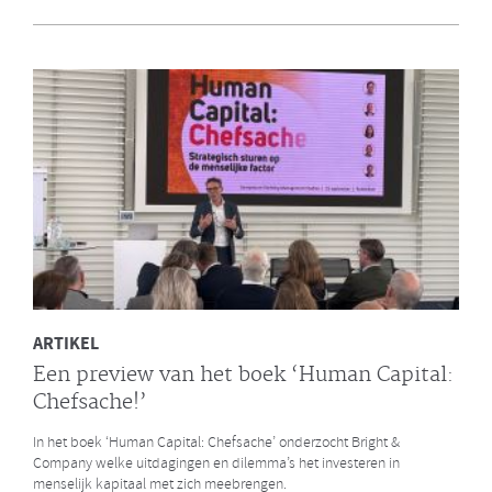
en Bright & Company
Een van de eerste gezamenlijke opdrachten die de Galan Groep en
Bright & Company hebben uitgevoerd is een ontwikkelprogramma
voor de managers van Avalex. Een mooi voorbeeld hoe de krachten
van de twee organisaties kunnen worden gebundeld.
LEES MEER
ARTIKEL
Een preview van het boek ‘Human Capital:
Chefsache!’
In het boek ‘Human Capital: Chefsache’ onderzocht Bright &
Company welke uitdagingen en dilemma’s het investeren in
menselijk kapitaal met zich meebrengen.