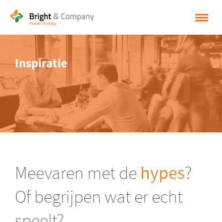
HOME
Inspiratie
OPLOSSINGEN
CASES
INSPIRATIE
OVER BRIGHT & COMPANY
CONTACT
Meevaren met de
hypes
?
NEDERLANDS
Of begrijpen wat er echt
ENGLISH
speelt?