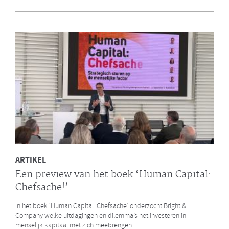
en Bright & Company
Een van de eerste gezamenlijke opdrachten die de Galan Groep en
Bright & Company hebben uitgevoerd is een ontwikkelprogramma
voor de managers van Avalex. Een mooi voorbeeld hoe de krachten
van de twee organisaties kunnen worden gebundeld.
LEES MEER
ARTIKEL
Een preview van het boek ‘Human Capital:
Chefsache!’
In het boek ‘Human Capital: Chefsache’ onderzocht Bright &
Company welke uitdagingen en dilemma’s het investeren in
menselijk kapitaal met zich meebrengen.