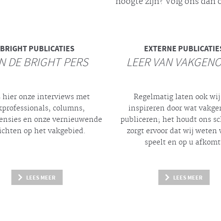
hoogte zijn? Volg ons dan o
BRIGHT
PUBLICATIES
EXTERNE PUBLICATIE
N DE BRIGHT PERS
LEER VAN VAKGEN
 hier onze interviews met
Regelmatig laten ook wij
kprofessionals, columns,
inspireren door wat vakg
ensies en onze vernieuwende
publiceren; het houdt ons s
ichten op het vakgebied.
zorgt ervoor dat wij weten 
speelt en op u afkomt
LEES MEER
LEES MEER