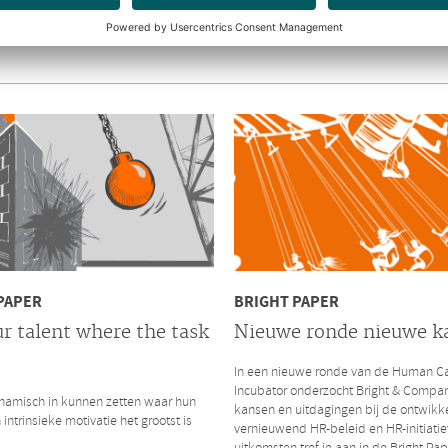
y.nl interviewde Richard en Hendrik
amengaan van Bright & Company en de
ep.
INTERVIEW CHRO
De impact van massaal
thuiswerken
CHRO interviewde Ruurd Baane over 
thuiswerken als gevolg van de Coronac
zijn de gelijkenissen en verschillen me
kredietcrisis in 2008?
Lees hier het volledige interview
PAPER
BRIGHT PAPER
r talent where the task
Nieuwe ronde nieuwe k
In een nieuwe ronde van de Human Ca
LEES MEER
Incubator onderzocht Bright & Compa
amisch in kunnen zetten waar hun
kansen en uitdagingen bij de ontwikk
 intrinsieke motivatie het grootst is
vernieuwend HR-beleid en HR-initiatie