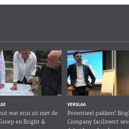
ASE
VERSLAG
uit wat erin zit met de
Potentieel pakken! Brig
Groep en Bright &
Company faciliteert ses