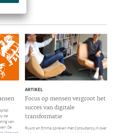
INTERVIEW VISMA | RAET
De succesformule voor
waardevol HR
het massale
Visma | Raet interviewde onlangs Ruurd Baane
risis. Wat
over de succesformule voor waardevol HR. Hoe
t de
kun je als organisatie extra waarde toevoegen
door businesskansen te spotten vanuit een
optimale inzet van menselijk potentieel en
technologie?
Lees hier het volledige interview
ARTIKEL
ansen
Focus op mensen vergroot het
succes van digitale
pital
LEES MEER
transformatie
ny de
eling van
ven. De
Ruurd en Emma spraken met Consultancy.nl over