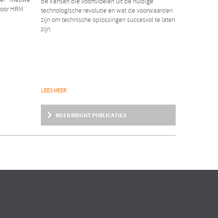
aper “Nieuwe
de kansen die voortvloeien uit de huidige
voor HRM
technologische revolutie en wat de voorwaarden
zijn om technische oplossingen succesvol te laten
zijn.
NIEUWS
LEES MEER
2018
Erwin Rexwinkel nieuwe
MEER BRIGHT PUBLICATIES
partner Bright & Company
ent
ndere
Wij zijn verheugd dat per 1 februari j.l. Erwin
Rexwinkel als partner tot ons team is
toegetreden!
ARTIKEL