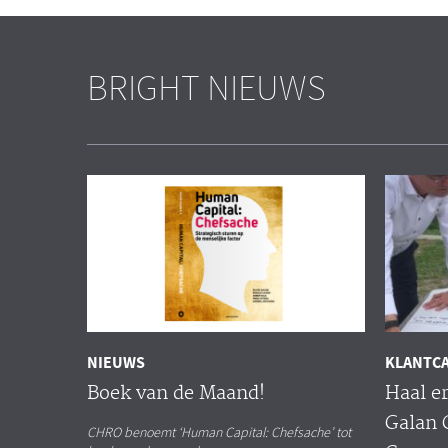
BRIGHT NIEUWS
NIEUWS
KLANTC
Boek van de Maand!
Haal er
Galan 
CHRO benoemt ‘Human Capital: Chefsache’ tot