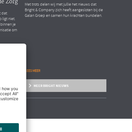
de Zorg
Met trots delen wij met jullie het nieuws dat
Bright & Company zich heeft aangesloten bij de
t dat
Galan Groep en samen hun krachten bundelen.
ligt niet.
 binnen je
anisatie om
LEES MEER
MEER BRIGHT NIEUWS