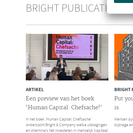
Consultanc
BRIGHT PUBLICATIES
over het s
Galan Gro
NIEUWS
Bright & Company versterkt
de Galan Groep
Met trots delen wij met jullie het nieuws dat
Bright & Company zich heeft aangesloten bij de
Galan Groep en samen hun krachten bundelen.
ARTIKEL
BRIGHT 
Een preview van het boek
Put you
‘Human Capital: Chefsache!’
is
LEES MEER
LEES MEER
In het boek ‘Human Capital: Chefsache’
Mensen dyn
onderzocht Bright & Company welke uitdagingen
bijdrage en
en dilemma’s het investeren in menselijk kapitaal