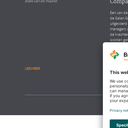
Compa
boek van de maand.
Een van de
de Galan G
uitgevoerd
managers v
de krachte
worden ge
LEES MEER
LEES MEER
NIEUWS
Interv
Hendri