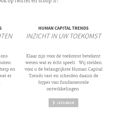
ok op twitter en scoop.it!
S
HUMAN CAPITAL TRENDS
OTEN
INZICHT IN UW TOEKOMST
 ons
Klaar zijn voor de toekomst betekent
enoten
weten wat er
écht
speelt. Wij stelden
cherp en
voor u de belangrijkste Human Capital
wat er
Trends vast en scheiden daarin de
.
hypes
van fundamentele
ontwikkelingen.
LEES MEER