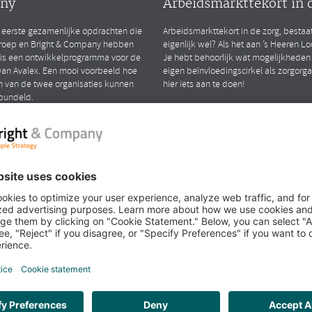
ny
Arbeidsmarkttekort in 
 eerste gezamenlijke opdrachten die
Arbeidsmarkttekort in de zorg, bestaa
roep en Bright & Company hebben
eigenlijk wel? Als het aan ’s Heeren Loo 
 is een ontwikkelprogramma voor de
Je hebt behoorlijk wat mogelijkheden
an Avalex. Een mooi voorbeeld hoe
eigen beïnvloedingscirkel als zorgorg
n van de twee organisaties kunnen
hier iets aan te doen!
bundeld.
LEES MEER
iew met Richard en
k over het samengaan