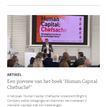
en Bright & Company
Een van de eerste gezamenlijke opdrachten die de Galan Groep en
Bright & Company hebben uitgevoerd is een ontwikkelprogramma
voor de managers van Avalex. Een mooi voorbeeld hoe de krachten
van de twee organisaties kunnen worden gebundeld.
LEES MEER
ARTIKEL
Een preview van het boek ‘Human Capital:
Chefsache!’
In het boek ‘Human Capital: Chefsache’ onderzocht Bright &
Company welke uitdagingen en dilemma’s het investeren in
menselijk kapitaal met zich meebrengen.