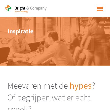
HOME
Inspiratie
OPLOSSINGEN
CASES
INSPIRATIE
OVER BRIGHT & COMPANY
CONTACT
Meevaren met de
hypes
?
NEDERLANDS
Of begrijpen wat er echt
ENGLISH
speelt?