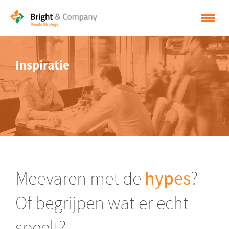
HOME
Inspiratie
OPLOSSINGEN
CASES
INSPIRATIE
OVER BRIGHT & COMPANY
CONTACT
Meevaren met de
hypes
?
NEDERLANDS
Of begrijpen wat er echt
ENGLISH
speelt?