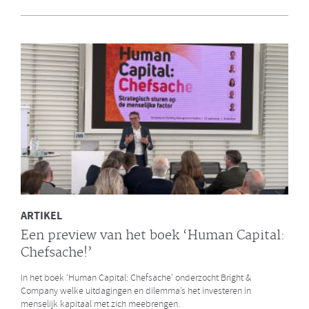
en Bright & Company
Een van de eerste gezamenlijke opdrachten die de Galan Groep en
Bright & Company hebben uitgevoerd is een ontwikkelprogramma
voor de managers van Avalex. Een mooi voorbeeld hoe de krachten
van de twee organisaties kunnen worden gebundeld.
LEES MEER
ARTIKEL
Een preview van het boek ‘Human Capital:
Chefsache!’
In het boek ‘Human Capital: Chefsache’ onderzocht Bright &
Company welke uitdagingen en dilemma’s het investeren in
menselijk kapitaal met zich meebrengen.