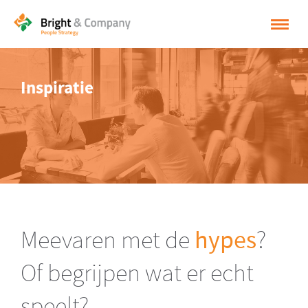
HOME
Inspiratie
OPLOSSINGEN
CASES
INSPIRATIE
OVER BRIGHT & COMPANY
CONTACT
Meevaren met de
hypes
?
NEDERLANDS
Of begrijpen wat er echt
ENGLISH
speelt?