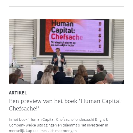
en Bright & Company
Een van de eerste gezamenlijke opdrachten die de Galan Groep en
Bright & Company hebben uitgevoerd is een ontwikkelprogramma
voor de managers van Avalex. Een mooi voorbeeld hoe de krachten
van de twee organisaties kunnen worden gebundeld.
LEES MEER
ARTIKEL
Een preview van het boek ‘Human Capital:
Chefsache!’
In het boek ‘Human Capital: Chefsache’ onderzocht Bright &
Company welke uitdagingen en dilemma’s het investeren in
menselijk kapitaal met zich meebrengen.