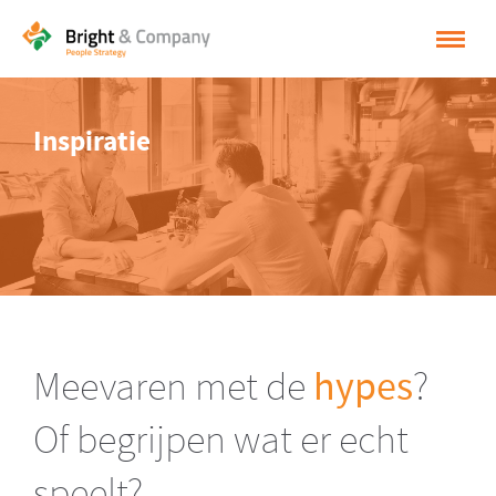
HOME
Inspiratie
OPLOSSINGEN
CASES
INSPIRATIE
OVER BRIGHT & COMPANY
CONTACT
Meevaren met de
hypes
?
NEDERLANDS
Of begrijpen wat er echt
ENGLISH
speelt?