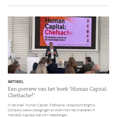
en Bright & Company
Een van de eerste gezamenlijke opdrachten die de Galan Groep en
Bright & Company hebben uitgevoerd is een ontwikkelprogramma
voor de managers van Avalex. Een mooi voorbeeld hoe de krachten
van de twee organisaties kunnen worden gebundeld.
LEES MEER
ARTIKEL
Een preview van het boek ‘Human Capital:
Chefsache!’
In het boek ‘Human Capital: Chefsache’ onderzocht Bright &
Company welke uitdagingen en dilemma’s het investeren in
menselijk kapitaal met zich meebrengen.