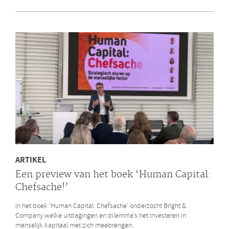
en Bright & Company
Een van de eerste gezamenlijke opdrachten die de Galan Groep en
Bright & Company hebben uitgevoerd is een ontwikkelprogramma
voor de managers van Avalex. Een mooi voorbeeld hoe de krachten
van de twee organisaties kunnen worden gebundeld.
LEES MEER
ARTIKEL
Een preview van het boek ‘Human Capital:
Chefsache!’
In het boek ‘Human Capital: Chefsache’ onderzocht Bright &
Company welke uitdagingen en dilemma’s het investeren in
menselijk kapitaal met zich meebrengen.