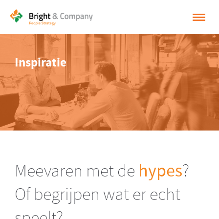
HOME
Inspiratie
OPLOSSINGEN
CASES
INSPIRATIE
OVER BRIGHT & COMPANY
CONTACT
Meevaren met de
hypes
?
NEDERLANDS
Of begrijpen wat er echt
ENGLISH
speelt?