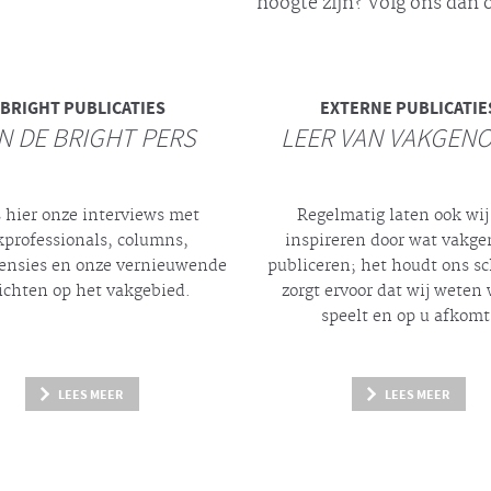
hoogte zijn? Volg ons dan o
BRIGHT
PUBLICATIES
EXTERNE PUBLICATIE
N DE BRIGHT PERS
LEER VAN VAKGEN
 hier onze interviews met
Regelmatig laten ook wij
kprofessionals, columns,
inspireren door wat vakg
ensies en onze vernieuwende
publiceren; het houdt ons s
ichten op het vakgebied.
zorgt ervoor dat wij weten 
speelt en op u afkomt
LEES MEER
LEES MEER