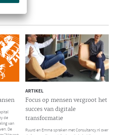
INTERVIEW VISMA | RAET
De succesformule voor
waardevol HR
het massale
Visma | Raet interviewde onlangs Ruurd Baane
risis. Wat
over de succesformule voor waardevol HR. Hoe
t de
kun je als organisatie extra waarde toevoegen
door businesskansen te spotten vanuit een
optimale inzet van menselijk potentieel en
technologie?
Lees hier het volledige interview
ARTIKEL
ansen
Focus op mensen vergroot het
succes van digitale
pital
LEES MEER
transformatie
ny de
eling van
ven. De
Ruurd en Emma spraken met Consultancy.nl over