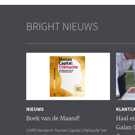
BRIGHT NIEUWS
NIEUWS
KLANTC
Boek van de Maand!
Haal er
Galan 
CHRO benoemt ‘Human Capital: Chefsache’ tot