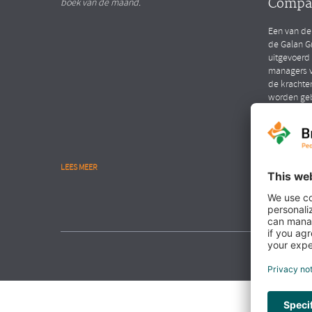
Compa
boek van de maand.
Een van de
de Galan G
uitgevoerd
managers v
de krachte
worden ge
LEES MEER
LEES MEER
NIEUWS
Interv
Hendri