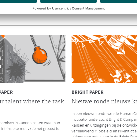
y.nl interviewde Richard en Hendrik
amengaan van Bright & Company en de
ep.
INTERVIEW CHRO
De impact van massaal
thuiswerken
CHRO interviewde Ruurd Baane over 
thuiswerken als gevolg van de Coronac
zijn de gelijkenissen en verschillen me
kredietcrisis in 2008?
Lees hier het volledige interview
PAPER
BRIGHT PAPER
r talent where the task
Nieuwe ronde nieuwe k
In een nieuwe ronde van de Human Ca
LEES MEER
Incubator onderzocht Bright & Compa
amisch in kunnen zetten waar hun
kansen en uitdagingen bij de ontwikk
 intrinsieke motivatie het grootst is
vernieuwend HR-beleid en HR-initiatie