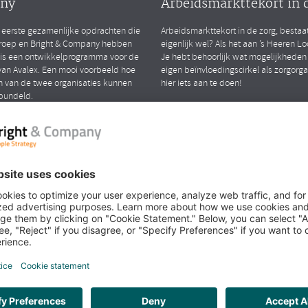
ny
Arbeidsmarkttekort in 
 eerste gezamenlijke opdrachten die
Arbeidsmarkttekort in de zorg, bestaa
roep en Bright & Company hebben
eigenlijk wel? Als het aan ’s Heeren Loo 
 is een ontwikkelprogramma voor de
Je hebt behoorlijk wat mogelijkheden
an Avalex. Een mooi voorbeeld hoe
eigen beïnvloedingscirkel als zorgorg
n van de twee organisaties kunnen
hier iets aan te doen!
bundeld.
LEES MEER
iew met Richard en
k over het samengaan