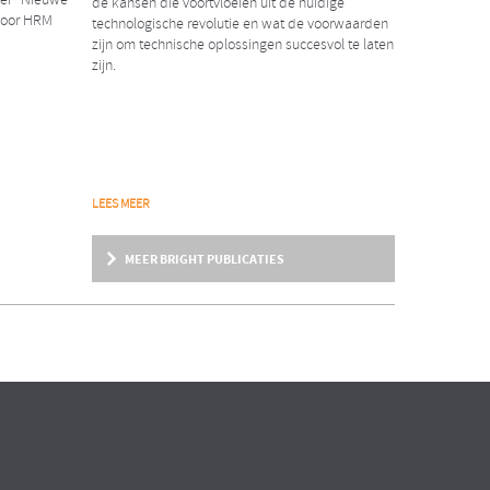
aper “Nieuwe
de kansen die voortvloeien uit de huidige
voor HRM
technologische revolutie en wat de voorwaarden
zijn om technische oplossingen succesvol te laten
zijn.
NIEUWS
LEES MEER
2018
Erwin Rexwinkel nieuwe
MEER BRIGHT PUBLICATIES
partner Bright & Company
ent
ndere
Wij zijn verheugd dat per 1 februari j.l. Erwin
Rexwinkel als partner tot ons team is
toegetreden!
ARTIKEL