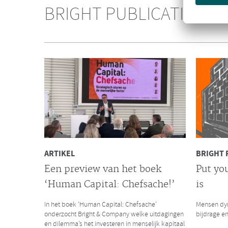
Consultanc
BRIGHT PUBLICATIES
over het s
Galan Gro
NIEUWS
Bright & Company versterkt
de Galan Groep
Met trots delen wij met jullie het nieuws dat
Bright & Company zich heeft aangesloten bij de
Galan Groep en samen hun krachten bundelen.
ARTIKEL
BRIGHT 
Een preview van het boek
Put you
‘Human Capital: Chefsache!’
is
LEES MEER
LEES MEER
In het boek ‘Human Capital: Chefsache’
Mensen dyn
onderzocht Bright & Company welke uitdagingen
bijdrage en
en dilemma’s het investeren in menselijk kapitaal