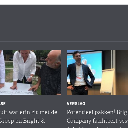
ASE
VERSLAG
uit wat erin zit met de
Potentieel pakken! Brig
Groep en Bright &
Company faciliteert ses