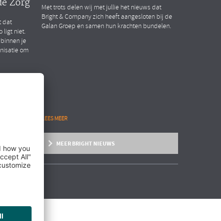
de Zorg
Met trots delen wij met jullie het nieuws dat
Bright & Company zich heeft aangesloten bij de
t dat
Galan Groep en samen hun krachten bundelen.
ligt niet.
 binnen je
anisatie om
LEES MEER
MEER BRIGHT NIEUWS