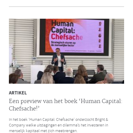
en Bright & Company
Een van de eerste gezamenlijke opdrachten die de Galan Groep en
Bright & Company hebben uitgevoerd is een ontwikkelprogramma
voor de managers van Avalex. Een mooi voorbeeld hoe de krachten
van de twee organisaties kunnen worden gebundeld.
LEES MEER
ARTIKEL
Een preview van het boek ‘Human Capital:
Chefsache!’
In het boek ‘Human Capital: Chefsache’ onderzocht Bright &
Company welke uitdagingen en dilemma’s het investeren in
menselijk kapitaal met zich meebrengen.