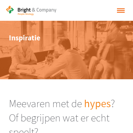
HOME
Inspiratie
OPLOSSINGEN
CASES
INSPIRATIE
OVER BRIGHT & COMPANY
CONTACT
Meevaren met de
hypes
?
NEDERLANDS
Of begrijpen wat er echt
ENGLISH
speelt?