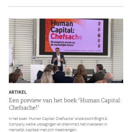
en Bright & Company
Een van de eerste gezamenlijke opdrachten die de Galan Groep en
Bright & Company hebben uitgevoerd is een ontwikkelprogramma
voor de managers van Avalex. Een mooi voorbeeld hoe de krachten
van de twee organisaties kunnen worden gebundeld.
LEES MEER
ARTIKEL
Een preview van het boek ‘Human Capital:
Chefsache!’
In het boek ‘Human Capital: Chefsache’ onderzocht Bright &
Company welke uitdagingen en dilemma’s het investeren in
menselijk kapitaal met zich meebrengen.