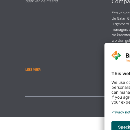
Compa
boek van de maand.
Een van de
de Galan G
uitgevoerd
managers v
de krachte
worden ge
LEES MEER
LEES MEER
NIEUWS
Interv
Hendri