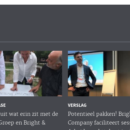
ASE
VERSLAG
uit wat erin zit met de
Potentieel pakken! Brig
Groep en Bright &
Company faciliteert ses