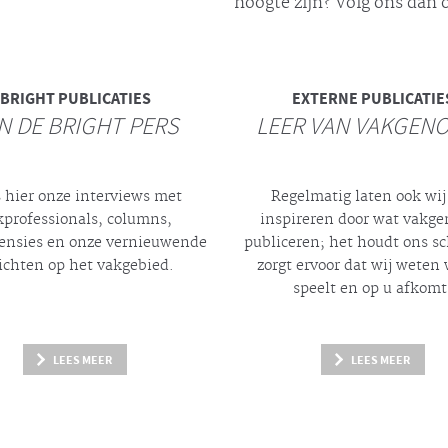
hoogte zijn? Volg ons dan o
BRIGHT
PUBLICATIES
EXTERNE PUBLICATIE
N DE BRIGHT PERS
LEER VAN VAKGEN
 hier onze interviews met
Regelmatig laten ook wij
kprofessionals, columns,
inspireren door wat vakg
ensies en onze vernieuwende
publiceren; het houdt ons s
ichten op het vakgebied.
zorgt ervoor dat wij weten 
speelt en op u afkomt
LEES MEER
LEES MEER