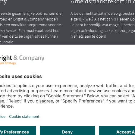
ny
Arbeidsmarkttekort in 
 eerste gezamenlijke opdrachten die
Arbeidsmarkttekort in de zorg, bestaa
roep en Bright & Company hebben
eigenlijk wel? Als het aan ’s Heeren Loo 
 is een ontwikkelprogramma voor de
Je hebt behoorlijk wat mogelijkheden
an Avalex. Een mooi voorbeeld hoe
eigen beïnvloedingscirkel als zorgorg
n van de twee organisaties kunnen
hier iets aan te doen!
bundeld.
LEES MEER
iew met Richard en
k over het samengaan