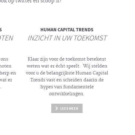
ok op twitter en scoop.it!
S
HUMAN CAPITAL TRENDS
OTEN
INZICHT IN UW TOEKOMST
 ons
Klaar zijn voor de toekomst betekent
enoten
weten wat er
écht
speelt. Wij stelden
cherp en
voor u de belangrijkste Human Capital
wat er
Trends vast en scheiden daarin de
.
hypes
van fundamentele
ontwikkelingen.
LEES MEER