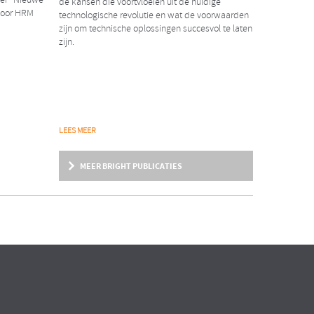
aper “Nieuwe
de kansen die voortvloeien uit de huidige
voor HRM
technologische revolutie en wat de voorwaarden
zijn om technische oplossingen succesvol te laten
zijn.
NIEUWS
LEES MEER
2018
Erwin Rexwinkel nieuwe
MEER BRIGHT PUBLICATIES
partner Bright & Company
ent
ndere
Wij zijn verheugd dat per 1 februari j.l. Erwin
Rexwinkel als partner tot ons team is
toegetreden!
ARTIKEL