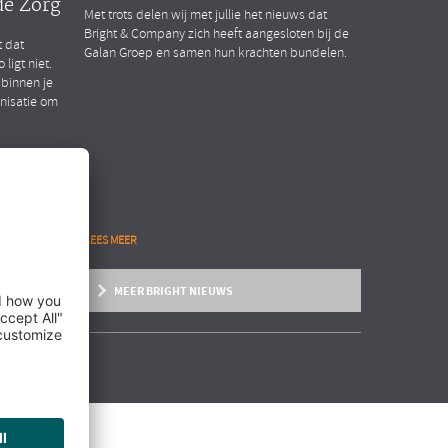
de Zorg
Met trots delen wij met jullie het nieuws dat
Bright & Company zich heeft aangesloten bij de
t dat
Galan Groep en samen hun krachten bundelen.
ligt niet.
 binnen je
anisatie om
LEES MEER
MEER BRIGHT NIEUWS