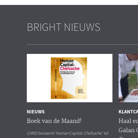
BRIGHT NIEUWS
NIEUWS
KLANTC
Boek van de Maand!
Haal er
Galan 
CHRO benoemt ‘Human Capital: Chefsache’ tot