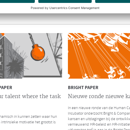
y.nl interviewde Richard en Hendrik
amengaan van Bright & Company en de
ep.
INTERVIEW CHRO
De impact van massaal
thuiswerken
CHRO interviewde Ruurd Baane over 
thuiswerken als gevolg van de Coronac
zijn de gelijkenissen en verschillen me
kredietcrisis in 2008?
Lees hier het volledige interview
PAPER
BRIGHT PAPER
r talent where the task
Nieuwe ronde nieuwe k
In een nieuwe ronde van de Human Ca
LEES MEER
Incubator onderzocht Bright & Compa
amisch in kunnen zetten waar hun
kansen en uitdagingen bij de ontwikk
 intrinsieke motivatie het grootst is
vernieuwend HR-beleid en HR-initiatie