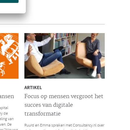
INTERVIEW VISMA | RAET
De succesformule voor
waardevol HR
het massale
Visma | Raet interviewde onlangs Ruurd Baane
risis. Wat
over de succesformule voor waardevol HR. Hoe
t de
kun je als organisatie extra waarde toevoegen
door businesskansen te spotten vanuit een
optimale inzet van menselijk potentieel en
technologie?
Lees hier het volledige interview
ARTIKEL
ansen
Focus op mensen vergroot het
succes van digitale
pital
LEES MEER
transformatie
ny de
eling van
ven. De
Ruurd en Emma spraken met Consultancy.nl over