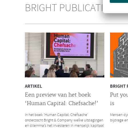
Consultanc
BRIGHT PUBLICATIES
over het s
Galan Gro
NIEUWS
Bright & Company versterkt
de Galan Groep
Met trots delen wij met jullie het nieuws dat
Bright & Company zich heeft aangesloten bij de
Galan Groep en samen hun krachten bundelen.
ARTIKEL
BRIGHT 
Een preview van het boek
Put you
‘Human Capital: Chefsache!’
is
LEES MEER
LEES MEER
In het boek ‘Human Capital: Chefsache’
Mensen dyn
onderzocht Bright & Company welke uitdagingen
bijdrage en
en dilemma’s het investeren in menselijk kapitaal