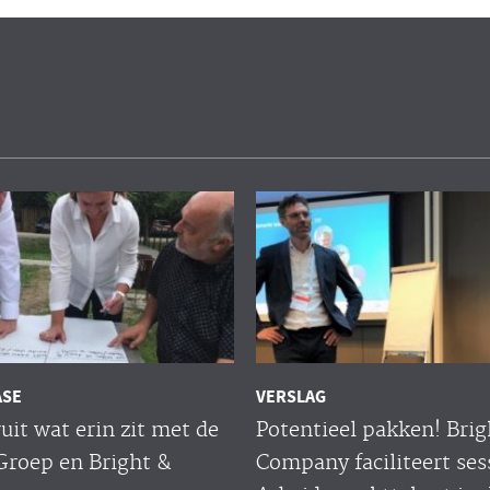
ASE
VERSLAG
uit wat erin zit met de
Potentieel pakken! Brig
Groep en Bright &
Company faciliteert ses