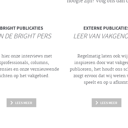
hoogte zijn? Volg ons dan o
BRIGHT
PUBLICATIES
EXTERNE PUBLICATIE
N DE BRIGHT PERS
LEER VAN VAKGEN
 hier onze interviews met
Regelmatig laten ook wij
kprofessionals, columns,
inspireren door wat vakg
ensies en onze vernieuwende
publiceren; het houdt ons s
ichten op het vakgebied.
zorgt ervoor dat wij weten 
speelt en op u afkomt
LEES MEER
LEES MEER