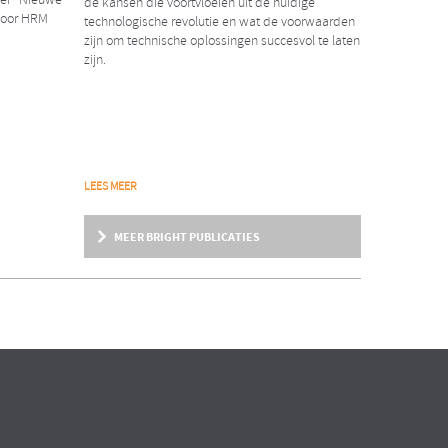
aper “Nieuwe
de kansen die voortvloeien uit de huidige
voor HRM
technologische revolutie en wat de voorwaarden
zijn om technische oplossingen succesvol te laten
zijn.
NIEUWS
LEES MEER
2018
Erwin Rexwinkel nieuwe
MEER BRIGHT PUBLICATIES
partner Bright & Company
ent
ndere
Wij zijn verheugd dat per 1 februari j.l. Erwin
Rexwinkel als partner tot ons team is
toegetreden!
ARTIKEL