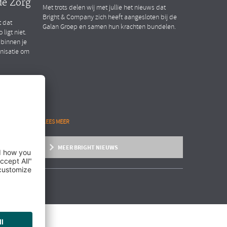
de Zorg
Met trots delen wij met jullie het nieuws dat
Bright & Company zich heeft aangesloten bij de
t dat
Galan Groep en samen hun krachten bundelen.
ligt niet.
 binnen je
anisatie om
LEES MEER
MEER BRIGHT NIEUWS