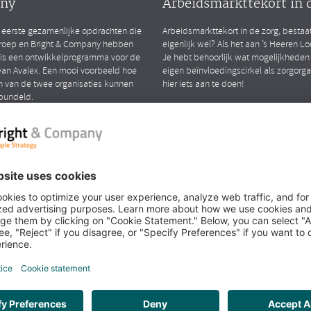
ny
Arbeidsmarkttekort in 
 eerste gezamenlijke opdrachten die
Arbeidsmarkttekort in de zorg, bestaa
roep en Bright & Company hebben
eigenlijk wel? Als het aan ’s Heeren Loo 
 is een ontwikkelprogramma voor de
Je hebt behoorlijk wat mogelijkheden
an Avalex. Een mooi voorbeeld hoe
eigen beïnvloedingscirkel als zorgorg
n van de twee organisaties kunnen
hier iets aan te doen!
bundeld.
LEES MEER
iew met Richard en
k over het samengaan