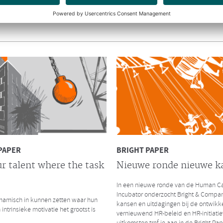
y.nl interviewde Richard en Hendrik
amengaan van Bright & Company en de
ep.
INTERVIEW CHRO
De impact van massaal
thuiswerken
CHRO interviewde Ruurd Baane over 
thuiswerken als gevolg van de Coronac
zijn de gelijkenissen en verschillen me
kredietcrisis in 2008?
Lees hier het volledige interview
PAPER
BRIGHT PAPER
r talent where the task
Nieuwe ronde nieuwe k
In een nieuwe ronde van de Human Ca
LEES MEER
Incubator onderzocht Bright & Compa
amisch in kunnen zetten waar hun
kansen en uitdagingen bij de ontwikk
 intrinsieke motivatie het grootst is
vernieuwend HR-beleid en HR-initiatie