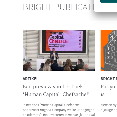
Consultanc
BRIGHT PUBLICATIES
over het s
Galan Gro
NIEUWS
Bright & Company versterkt
de Galan Groep
Met trots delen wij met jullie het nieuws dat
Bright & Company zich heeft aangesloten bij de
Galan Groep en samen hun krachten bundelen.
ARTIKEL
BRIGHT 
Een preview van het boek
Put you
‘Human Capital: Chefsache!’
is
LEES MEER
LEES MEER
In het boek ‘Human Capital: Chefsache’
Mensen dyn
onderzocht Bright & Company welke uitdagingen
bijdrage en
en dilemma’s het investeren in menselijk kapitaal