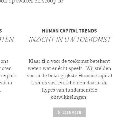
ok op twitter en scoop.it!
S
HUMAN CAPITAL TRENDS
OTEN
INZICHT IN UW TOEKOMST
 ons
Klaar zijn voor de toekomst betekent
enoten
weten wat er
écht
speelt. Wij stelden
cherp en
voor u de belangrijkste Human Capital
wat er
Trends vast en scheiden daarin de
.
hypes
van fundamentele
ontwikkelingen.
LEES MEER