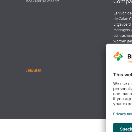
Compa
boek van de maand.
Een van de
de Galan G
uitgevoerd
managers v
de krachte
worden ge
LEES MEER
LEES MEER
NIEUWS
Interv
Hendri