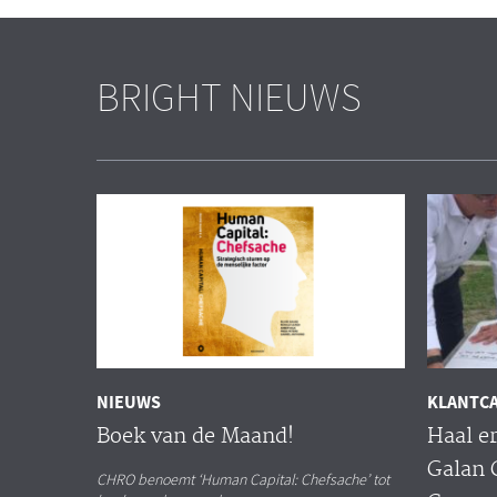
BRIGHT NIEUWS
NIEUWS
KLANTC
Boek van de Maand!
Haal er
Galan 
CHRO benoemt ‘Human Capital: Chefsache’ tot