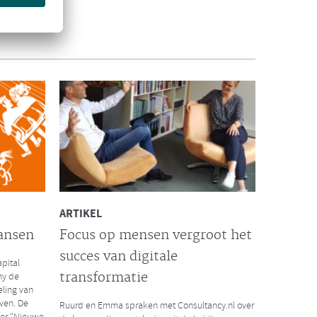
INTERVIEW VISMA | RAET
De succesformule voor
waardevol HR
het massale
Visma | Raet interviewde onlangs Ruurd Baane
risis. Wat
over de succesformule voor waardevol HR. Hoe
t de
kun je als organisatie extra waarde toevoegen
door businesskansen te spotten vanuit een
optimale inzet van menselijk potentieel en
technologie?
Lees hier het volledige interview
ARTIKEL
ansen
Focus op mensen vergroot het
succes van digitale
pital
LEES MEER
transformatie
ny de
eling van
ven. De
Ruurd en Emma spraken met Consultancy.nl over