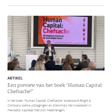
en Bright & Company
Een van de eerste gezamenlijke opdrachten die de Galan Groep en
Bright & Company hebben uitgevoerd is een ontwikkelprogramma
voor de managers van Avalex. Een mooi voorbeeld hoe de krachten
van de twee organisaties kunnen worden gebundeld.
LEES MEER
ARTIKEL
Een preview van het boek ‘Human Capital:
Chefsache!’
In het boek ‘Human Capital: Chefsache’ onderzocht Bright &
Company welke uitdagingen en dilemma’s het investeren in
menselijk kapitaal met zich meebrengen.