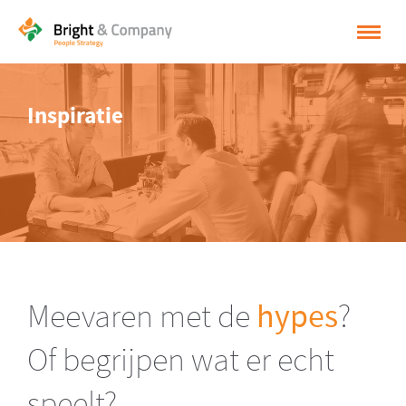
HOME
Inspiratie
OPLOSSINGEN
CASES
INSPIRATIE
OVER BRIGHT & COMPANY
CONTACT
Meevaren met de
hypes
?
NEDERLANDS
Of begrijpen wat er echt
ENGLISH
speelt?