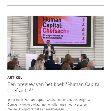
en Bright & Company
Een van de eerste gezamenlijke opdrachten die de Galan Groep en
Bright & Company hebben uitgevoerd is een ontwikkelprogramma
voor de managers van Avalex. Een mooi voorbeeld hoe de krachten
van de twee organisaties kunnen worden gebundeld.
LEES MEER
ARTIKEL
Een preview van het boek ‘Human Capital:
Chefsache!’
In het boek ‘Human Capital: Chefsache’ onderzocht Bright &
Company welke uitdagingen en dilemma’s het investeren in
menselijk kapitaal met zich meebrengen.