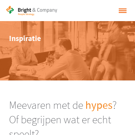
HOME
Inspiratie
OPLOSSINGEN
CASES
INSPIRATIE
OVER BRIGHT & COMPANY
CONTACT
Meevaren met de
hypes
?
NEDERLANDS
Of begrijpen wat er echt
ENGLISH
speelt?