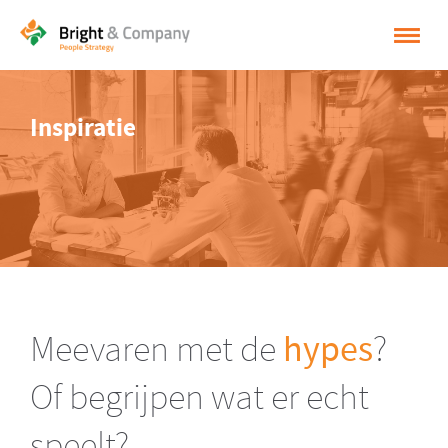
HOME
Inspiratie
OPLOSSINGEN
CASES
INSPIRATIE
OVER BRIGHT & COMPANY
CONTACT
Meevaren met de
hypes
?
NEDERLANDS
Of begrijpen wat er echt
ENGLISH
speelt?