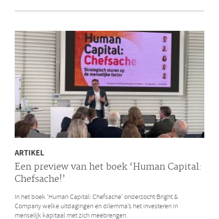
en Bright & Company
Een van de eerste gezamenlijke opdrachten die de Galan Groep en
Bright & Company hebben uitgevoerd is een ontwikkelprogramma
voor de managers van Avalex. Een mooi voorbeeld hoe de krachten
van de twee organisaties kunnen worden gebundeld.
LEES MEER
ARTIKEL
Een preview van het boek ‘Human Capital:
Chefsache!’
In het boek ‘Human Capital: Chefsache’ onderzocht Bright &
Company welke uitdagingen en dilemma’s het investeren in
menselijk kapitaal met zich meebrengen.