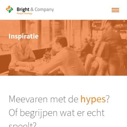
HOME
Inspiratie
OPLOSSINGEN
CASES
INSPIRATIE
OVER BRIGHT & COMPANY
CONTACT
Meevaren met de
hypes
?
NEDERLANDS
Of begrijpen wat er echt
ENGLISH
speelt?