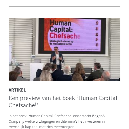
en Bright & Company
Een van de eerste gezamenlijke opdrachten die de Galan Groep en
Bright & Company hebben uitgevoerd is een ontwikkelprogramma
voor de managers van Avalex. Een mooi voorbeeld hoe de krachten
van de twee organisaties kunnen worden gebundeld.
LEES MEER
ARTIKEL
Een preview van het boek ‘Human Capital:
Chefsache!’
In het boek ‘Human Capital: Chefsache’ onderzocht Bright &
Company welke uitdagingen en dilemma’s het investeren in
menselijk kapitaal met zich meebrengen.