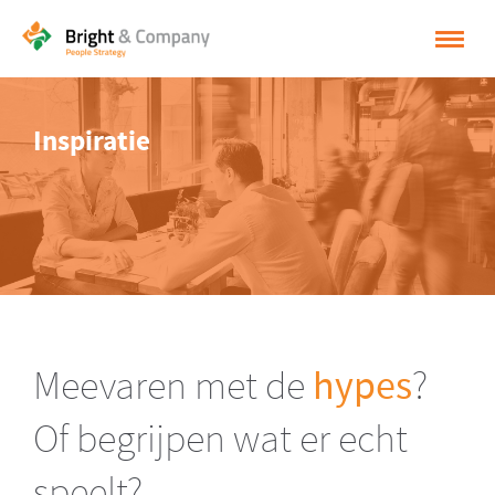
HOME
Inspiratie
OPLOSSINGEN
CASES
INSPIRATIE
OVER BRIGHT & COMPANY
CONTACT
Meevaren met de
hypes
?
NEDERLANDS
Of begrijpen wat er echt
ENGLISH
speelt?