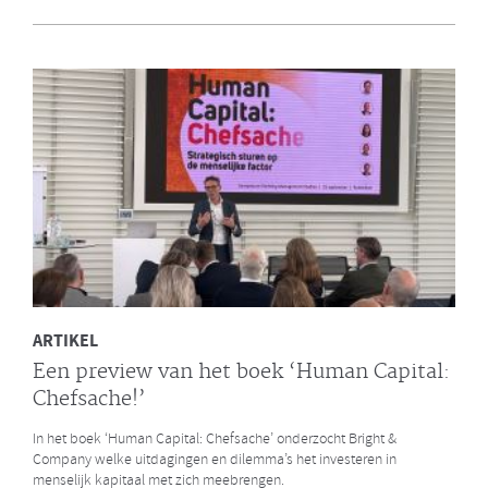
en Bright & Company
Een van de eerste gezamenlijke opdrachten die de Galan Groep en
Bright & Company hebben uitgevoerd is een ontwikkelprogramma
voor de managers van Avalex. Een mooi voorbeeld hoe de krachten
van de twee organisaties kunnen worden gebundeld.
LEES MEER
ARTIKEL
Een preview van het boek ‘Human Capital:
Chefsache!’
In het boek ‘Human Capital: Chefsache’ onderzocht Bright &
Company welke uitdagingen en dilemma’s het investeren in
menselijk kapitaal met zich meebrengen.