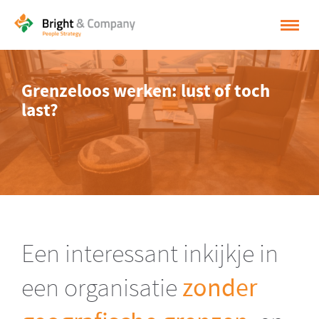
HOME
Grenzeloos werken: lust of toch
OPLOSSINGEN
last?
CASES
INSPIRATIE
OVER BRIGHT & COMPANY
CONTACT
Een interessant inkijkje in
NEDERLANDS
een organisatie
zonder
ENGLISH