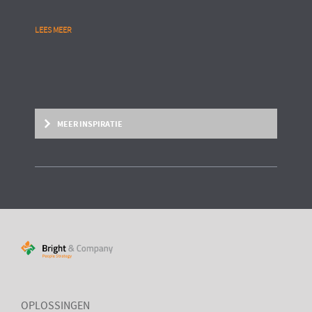
LEES MEER
MEER INSPIRATIE
BRIGHT PAPER
Put your talent where the task is
Mensen dynamisch in kunnen zetten waar hun bijdrage en
intrinsieke motivatie het grootst is
OPLOSSINGEN