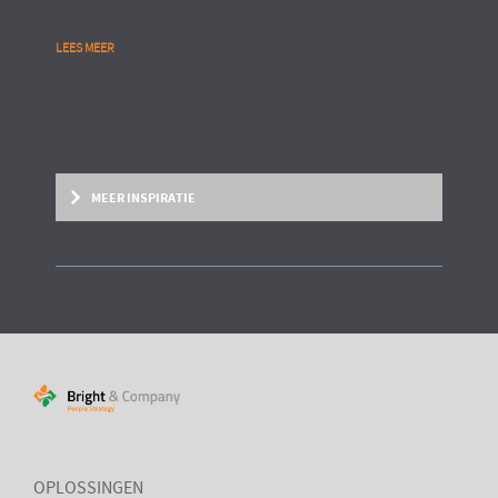
LEES MEER
MEER INSPIRATIE
BRIGHT PAPER
Put your talent where the task is
Mensen dynamisch in kunnen zetten waar hun bijdrage en
intrinsieke motivatie het grootst is
OPLOSSINGEN