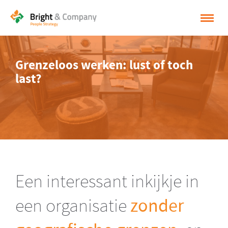
HOME
Grenzeloos werken: lust of toch
OPLOSSINGEN
last?
CASES
INSPIRATIE
OVER BRIGHT & COMPANY
CONTACT
Een interessant inkijkje in
NEDERLANDS
een organisatie
zonder
ENGLISH