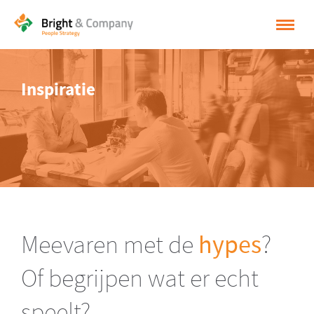
HOME
Inspiratie
OPLOSSINGEN
CASES
INSPIRATIE
OVER BRIGHT & COMPANY
CONTACT
Meevaren met de
hypes
?
NEDERLANDS
Of begrijpen wat er echt
ENGLISH
speelt?