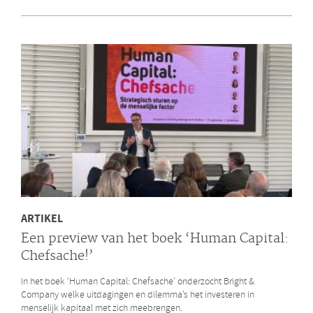
en Bright & Company
Een van de eerste gezamenlijke opdrachten die de Galan Groep en
Bright & Company hebben uitgevoerd is een ontwikkelprogramma
voor de managers van Avalex. Een mooi voorbeeld hoe de krachten
van de twee organisaties kunnen worden gebundeld.
LEES MEER
ARTIKEL
Een preview van het boek ‘Human Capital:
Chefsache!’
In het boek ‘Human Capital: Chefsache’ onderzocht Bright &
Company welke uitdagingen en dilemma’s het investeren in
menselijk kapitaal met zich meebrengen.