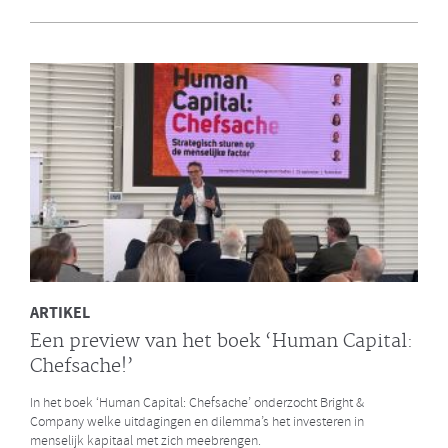
en Bright & Company
Een van de eerste gezamenlijke opdrachten die de Galan Groep en
Bright & Company hebben uitgevoerd is een ontwikkelprogramma
voor de managers van Avalex. Een mooi voorbeeld hoe de krachten
van de twee organisaties kunnen worden gebundeld.
LEES MEER
ARTIKEL
Een preview van het boek ‘Human Capital:
Chefsache!’
In het boek ‘Human Capital: Chefsache’ onderzocht Bright &
Company welke uitdagingen en dilemma’s het investeren in
menselijk kapitaal met zich meebrengen.