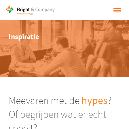
HOME
Inspiratie
OPLOSSINGEN
CASES
INSPIRATIE
OVER BRIGHT & COMPANY
CONTACT
Meevaren met de
hypes
?
NEDERLANDS
Of begrijpen wat er echt
ENGLISH
speelt?