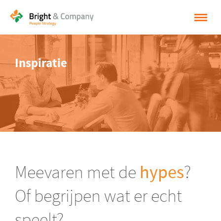
HOME
Inspiratie
OPLOSSINGEN
CASES
INSPIRATIE
OVER BRIGHT & COMPANY
CONTACT
Meevaren met de
hypes
?
NEDERLANDS
Of begrijpen wat er echt
ENGLISH
speelt?