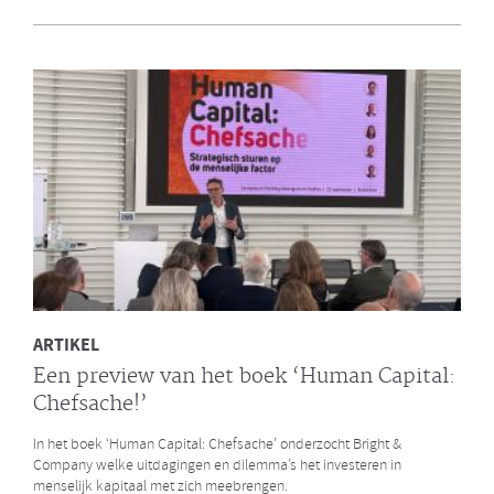
en Bright & Company
Een van de eerste gezamenlijke opdrachten die de Galan Groep en
Bright & Company hebben uitgevoerd is een ontwikkelprogramma
voor de managers van Avalex. Een mooi voorbeeld hoe de krachten
van de twee organisaties kunnen worden gebundeld.
LEES MEER
ARTIKEL
Een preview van het boek ‘Human Capital:
Chefsache!’
In het boek ‘Human Capital: Chefsache’ onderzocht Bright &
Company welke uitdagingen en dilemma’s het investeren in
menselijk kapitaal met zich meebrengen.