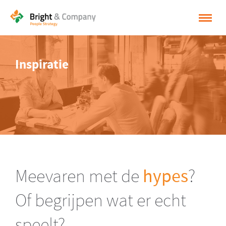
HOME
Inspiratie
OPLOSSINGEN
CASES
INSPIRATIE
OVER BRIGHT & COMPANY
CONTACT
Meevaren met de
hypes
?
NEDERLANDS
Of begrijpen wat er echt
ENGLISH
speelt?