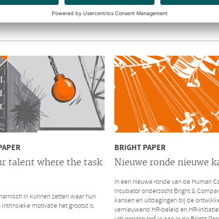
y.nl interviewde Richard en Hendrik
amengaan van Bright & Company en de
ep.
INTERVIEW CHRO
De impact van massaal
thuiswerken
CHRO interviewde Ruurd Baane over 
thuiswerken als gevolg van de Coronac
zijn de gelijkenissen en verschillen me
kredietcrisis in 2008?
Lees hier het volledige interview
PAPER
BRIGHT PAPER
r talent where the task
Nieuwe ronde nieuwe k
In een nieuwe ronde van de Human Ca
LEES MEER
Incubator onderzocht Bright & Compa
amisch in kunnen zetten waar hun
kansen en uitdagingen bij de ontwikk
 intrinsieke motivatie het grootst is
vernieuwend HR-beleid en HR-initiatie