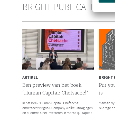
Consultanc
BRIGHT PUBLICATIES
over het s
Galan Gro
NIEUWS
Bright & Company versterkt
de Galan Groep
Met trots delen wij met jullie het nieuws dat
Bright & Company zich heeft aangesloten bij de
Galan Groep en samen hun krachten bundelen.
ARTIKEL
BRIGHT 
Een preview van het boek
Put you
‘Human Capital: Chefsache!’
is
LEES MEER
LEES MEER
In het boek ‘Human Capital: Chefsache’
Mensen dyn
onderzocht Bright & Company welke uitdagingen
bijdrage en
en dilemma’s het investeren in menselijk kapitaal