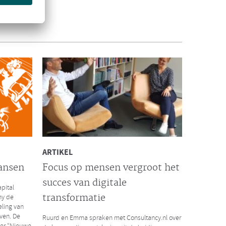
INTERVIEW VISMA | RAET
De succesformule voor
waardevol HR
het massale
Visma | Raet interviewde onlangs Ruurd Baane
risis. Wat
over de succesformule voor waardevol HR. Hoe
t de
kun je als organisatie extra waarde toevoegen
door businesskansen te spotten vanuit een
optimale inzet van menselijk potentieel en
technologie?
Lees hier het volledige interview
ARTIKEL
ansen
Focus op mensen vergroot het
succes van digitale
pital
LEES MEER
transformatie
ny de
eling van
ven. De
Ruurd en Emma spraken met Consultancy.nl over