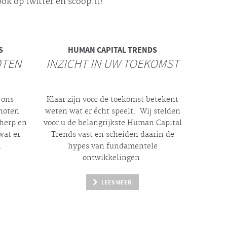
ok op twitter en scoop.it!
S
HUMAN CAPITAL TRENDS
OTEN
INZICHT IN UW TOEKOMST
 ons
Klaar zijn voor de toekomst betekent
enoten
weten wat er
écht
speelt. Wij stelden
cherp en
voor u de belangrijkste Human Capital
wat er
Trends vast en scheiden daarin de
.
hypes
van fundamentele
ontwikkelingen.
LEES MEER