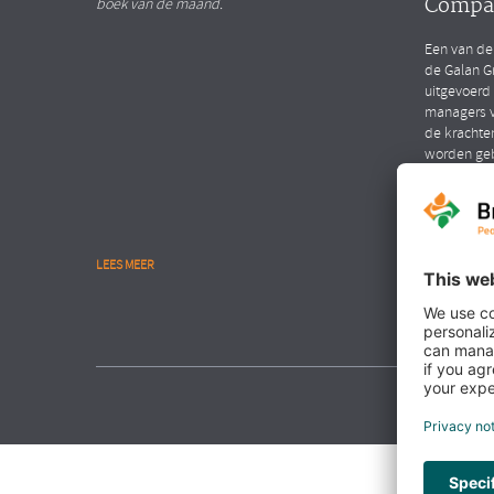
Compa
boek van de maand.
Een van de
de Galan G
uitgevoerd
managers v
de krachte
worden ge
LEES MEER
LEES MEER
NIEUWS
Interv
Hendri