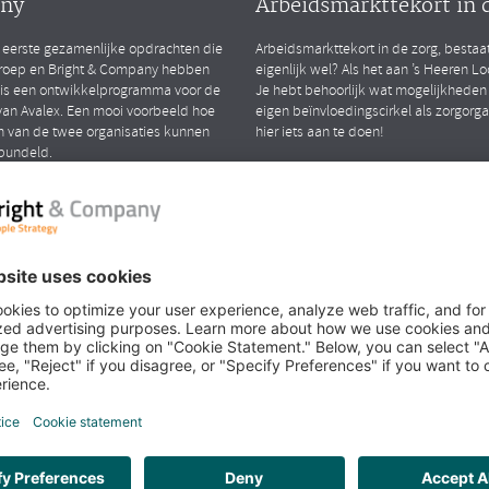
ny
Arbeidsmarkttekort in 
 eerste gezamenlijke opdrachten die
Arbeidsmarkttekort in de zorg, bestaa
roep en Bright & Company hebben
eigenlijk wel? Als het aan ’s Heeren Loo 
 is een ontwikkelprogramma voor de
Je hebt behoorlijk wat mogelijkheden
an Avalex. Een mooi voorbeeld hoe
eigen beïnvloedingscirkel als zorgorg
n van de twee organisaties kunnen
hier iets aan te doen!
bundeld.
LEES MEER
iew met Richard en
k over het samengaan