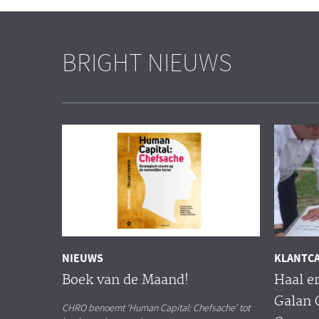
BRIGHT NIEUWS
NIEUWS
KLANTC
Boek van de Maand!
Haal er
Galan 
CHRO benoemt ‘Human Capital: Chefsache’ tot