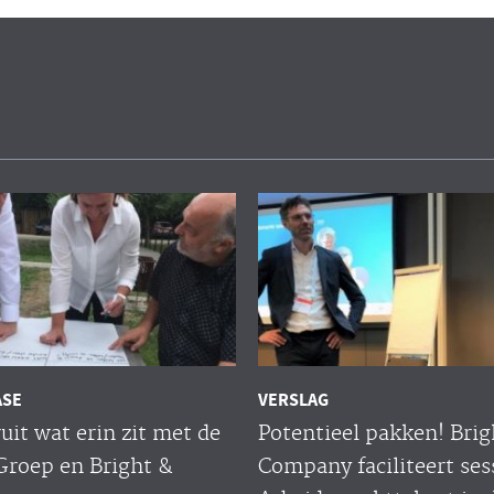
ASE
VERSLAG
uit wat erin zit met de
Potentieel pakken! Brig
Groep en Bright &
Company faciliteert ses