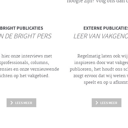
hoogte zijn? Volg ons dan o
BRIGHT
PUBLICATIES
EXTERNE PUBLICATIE
N DE BRIGHT PERS
LEER VAN VAKGEN
 hier onze interviews met
Regelmatig laten ook wij
kprofessionals, columns,
inspireren door wat vakg
ensies en onze vernieuwende
publiceren; het houdt ons s
ichten op het vakgebied.
zorgt ervoor dat wij weten 
speelt en op u afkomt
LEES MEER
LEES MEER