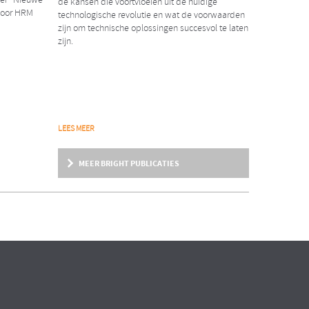
aper “Nieuwe
de kansen die voortvloeien uit de huidige
voor HRM
technologische revolutie en wat de voorwaarden
zijn om technische oplossingen succesvol te laten
zijn.
NIEUWS
LEES MEER
2018
Erwin Rexwinkel nieuwe
MEER BRIGHT PUBLICATIES
partner Bright & Company
ent
ndere
Wij zijn verheugd dat per 1 februari j.l. Erwin
Rexwinkel als partner tot ons team is
toegetreden!
ARTIKEL