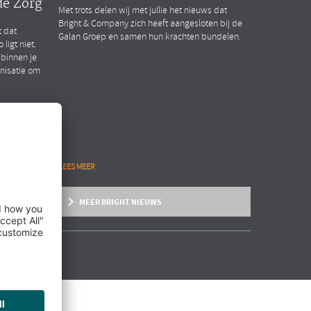
de Zorg
Met trots delen wij met jullie het nieuws dat
Bright & Company zich heeft aangesloten bij de
t dat
Galan Groep en samen hun krachten bundelen.
ligt niet.
 binnen je
anisatie om
LEES MEER
MEER BRIGHT NIEUWS