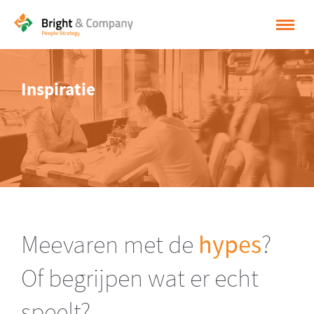
HOME
Inspiratie
OPLOSSINGEN
CASES
INSPIRATIE
OVER BRIGHT & COMPANY
CONTACT
Meevaren met de
hypes
?
NEDERLANDS
Of begrijpen wat er echt
ENGLISH
speelt?