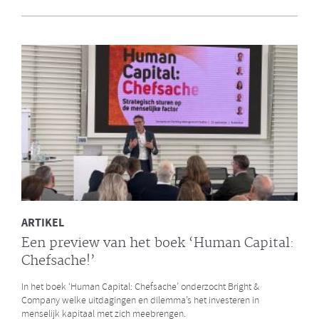
en Bright & Company
Een van de eerste gezamenlijke opdrachten die de Galan Groep en
Bright & Company hebben uitgevoerd is een ontwikkelprogramma
voor de managers van Avalex. Een mooi voorbeeld hoe de krachten
van de twee organisaties kunnen worden gebundeld.
LEES MEER
ARTIKEL
Een preview van het boek ‘Human Capital:
Chefsache!’
In het boek ‘Human Capital: Chefsache’ onderzocht Bright &
Company welke uitdagingen en dilemma’s het investeren in
menselijk kapitaal met zich meebrengen.