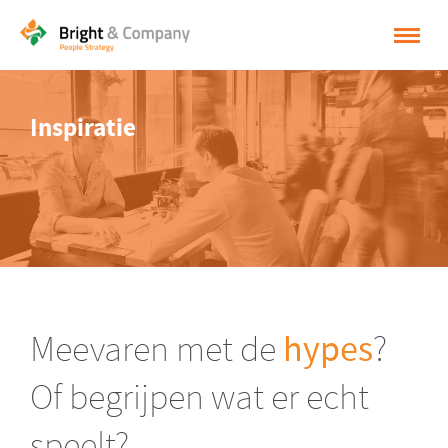
HOME
Inspiratie
OPLOSSINGEN
CASES
INSPIRATIE
OVER BRIGHT & COMPANY
CONTACT
Meevaren met de
hypes
?
NEDERLANDS
Of begrijpen wat er echt
ENGLISH
speelt?