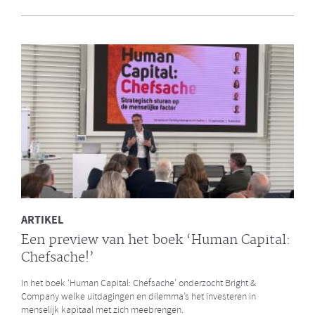
en Bright & Company
Een van de eerste gezamenlijke opdrachten die de Galan Groep en
Bright & Company hebben uitgevoerd is een ontwikkelprogramma
voor de managers van Avalex. Een mooi voorbeeld hoe de krachten
van de twee organisaties kunnen worden gebundeld.
LEES MEER
ARTIKEL
Een preview van het boek ‘Human Capital:
Chefsache!’
In het boek ‘Human Capital: Chefsache’ onderzocht Bright &
Company welke uitdagingen en dilemma’s het investeren in
menselijk kapitaal met zich meebrengen.