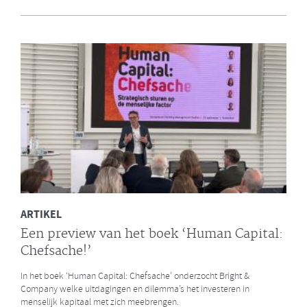
en Bright & Company
Een van de eerste gezamenlijke opdrachten die de Galan Groep en
Bright & Company hebben uitgevoerd is een ontwikkelprogramma
voor de managers van Avalex. Een mooi voorbeeld hoe de krachten
van de twee organisaties kunnen worden gebundeld.
LEES MEER
ARTIKEL
Een preview van het boek ‘Human Capital:
Chefsache!’
In het boek ‘Human Capital: Chefsache’ onderzocht Bright &
Company welke uitdagingen en dilemma’s het investeren in
menselijk kapitaal met zich meebrengen.