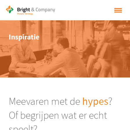
HOME
Inspiratie
OPLOSSINGEN
CASES
INSPIRATIE
OVER BRIGHT & COMPANY
CONTACT
Meevaren met de
hypes
?
NEDERLANDS
Of begrijpen wat er echt
ENGLISH
speelt?