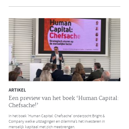
en Bright & Company
Een van de eerste gezamenlijke opdrachten die de Galan Groep en
Bright & Company hebben uitgevoerd is een ontwikkelprogramma
voor de managers van Avalex. Een mooi voorbeeld hoe de krachten
van de twee organisaties kunnen worden gebundeld.
LEES MEER
ARTIKEL
Een preview van het boek ‘Human Capital:
Chefsache!’
In het boek ‘Human Capital: Chefsache’ onderzocht Bright &
Company welke uitdagingen en dilemma’s het investeren in
menselijk kapitaal met zich meebrengen.