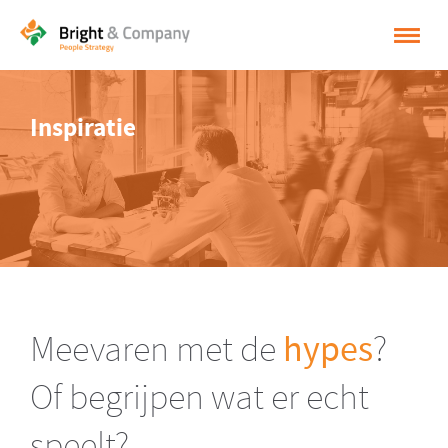
HOME
Inspiratie
OPLOSSINGEN
CASES
INSPIRATIE
OVER BRIGHT & COMPANY
CONTACT
Meevaren met de
hypes
?
NEDERLANDS
Of begrijpen wat er echt
ENGLISH
speelt?