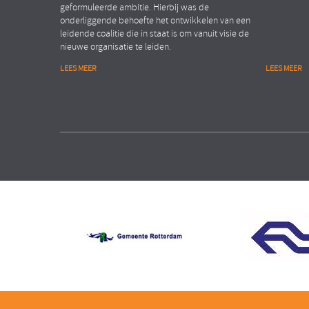
geformuleerde ambitie. Hierbij was de
onderliggende behoefte het ontwikkelen van een
leidende coalitie die in staat is om vanuit visie de
nieuwe organisatie te leiden.
LEES MEER
LEES MEER
Financiële dienstverlening
Public
Organisation Transformation
People Ana
ASSET MANAGEMENT ORGANISATIE
MINISTE
Verhogen van de
Realis