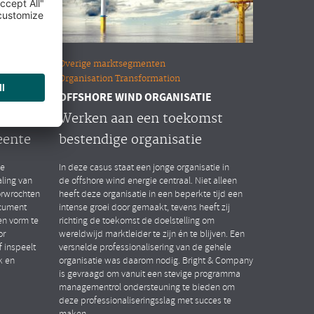
Overige marktsegmenten
Organisation Transformation
OFFSHORE WIND ORGANISATIE
n HR
Werken aan een toekomst
eente
bestendige organisatie
de
In deze casus staat een jonge organisatie in
ling van
de offshore wind energie centraal. Niet alleen
orwrochten
heeft deze organisatie in een beperkte tijd een
ocument
intense groei door gemaakt, tevens heeft zij
n vorm te
richting de toekomst de doelstelling om
or
wereldwijd marktleider te zijn én te blijven. Een
 inspeelt
versnelde professionalisering van de gehele
k en
organisatie was daarom nodig. Bright & Company
is gevraagd om vanuit een stevige programma
managementrol ondersteuning te bieden om
deze professionaliseringsslag met succes te