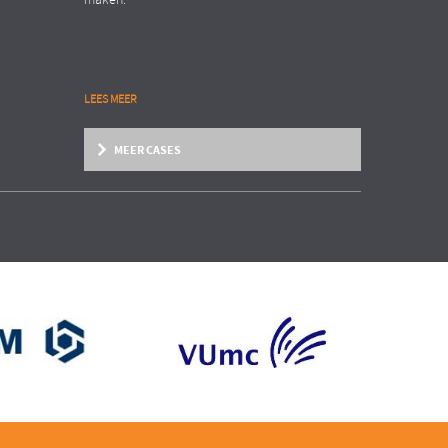
maken.
LEES MEER
MEER CASES
Zakelijke dienstverlening
Organisation Transformation
INTERNATIONAAL AANNEMERSBEDRIJF
EN
Structure follows strategy!