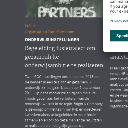
Public
Overige m
Organisation Transformation
People Ana
ONDERWIJSINSTELLINGEN
MULTINA
Begeleiding fusietraject om
Opstar
gezamenlijke
analyti
onderwijsambitie te realiseren
In een geza
vanuit HR 
Twee ROC-instellingen besluiten eind 2015 om
ambitievol
de handen in één te slaan en gezamenlijk
analytics p
onderwijs aan te gaan bieden per 1 september
voeren. Uit
2017. Op deze manier willen zij een majeure
en de waar
impuls geven aan het verbeteren van de
business v
onderwijskwaliteit in de regio. Bright & Company
organisatie
is gevraagd om het team van RvB en directeuren
kwartiermakers te begeleiden in het effectief
samenwerken om op deze manier de resultaten
te realiseren die nodig zijn gezien de