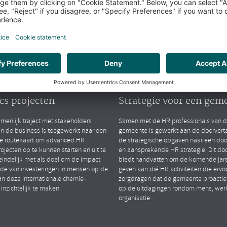
arktsegmenten
Public
lytics
People Strategy
TIONAL CHEMIESECTOR
GEMEENTE (ZH)
ten van advanced HR
Opstellen van gedrage
cs projecten
Strategie voor een gem
menlijk traject met stakeholders
Samen met de HR professionals van 
en de business is toegewerkt naar een
gemeente is gewerkt aan de doorverta
le routekaart om advanced HR
de strategische opgaven naar een do
rojecten op te kunnen starten en uit te
en aansprekende HR strategie. Dit d
eindelijk met als doel om de impact
biedt handvatten om de komende jare
de van investeringen in mensen op de
geven aan dié HR activiteiten die ervo
an deze internationale chemie-
zorgdragen dat de gemeente proactief
 inzichtelijk te maken.
op de uitdagingen rondom mens, wer
organisatie.