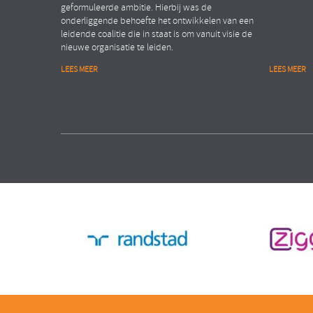
geformuleerde ambitie. Hierbij was de
onderliggende behoefte het ontwikkelen van een
leidende coalitie die in staat is om vanuit visie de
nieuwe organisatie te leiden.
LEES MEER
LEES MEER
Financiële dienstverlening
Public
Organisation Transformation
People Ana
ASSET MANAGEMENT ORGANISATIE
MINISTE
Verhogen van de
Realis