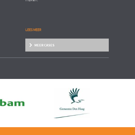
maken.
LEES MEER
MEER CASES
Zakelijke dienstverlening
Organisation Transformation
INTERNATIONAAL AANNEMERSBEDRIJF
EN
Structure follows strategy!