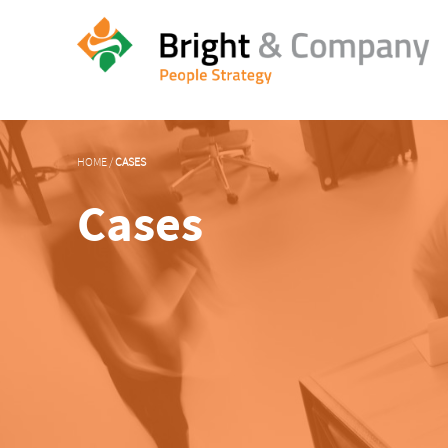
HOME
/
CASES
Cases