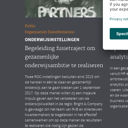
Public
Overige m
Organisation Transformation
People Ana
ONDERWIJSINSTELLINGEN
MULTINA
Begeleiding fusietraject om
Opstar
gezamenlijke
analyti
onderwijsambitie te realiseren
In een geza
vanuit HR 
Twee ROC-instellingen besluiten eind 2015 om
ambitievol
de handen in één te slaan en gezamenlijk
analytics p
onderwijs aan te gaan bieden per 1 september
voeren. Uit
2017. Op deze manier willen zij een majeure
en de waar
impuls geven aan het verbeteren van de
business v
onderwijskwaliteit in de regio. Bright & Company
organisatie
is gevraagd om het team van RvB en directeuren
kwartiermakers te begeleiden in het effectief
samenwerken om op deze manier de resultaten
te realiseren die nodig zijn gezien de