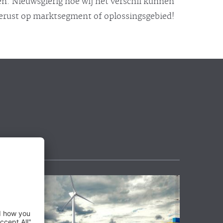
n. Nieuwsgierig hoe wij het verschil kunnen
gerust op marktsegment of oplossingsgebied!