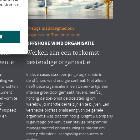
Overige marktsegmenten
Organisation Transformation
OFFSHORE WIND ORGANISATIE
n HR
Werken aan een toekomst
eente
bestendige organisatie
de
In deze casus staat een jonge organisatie in
ling van
de offshore wind energie centraal. Niet alleen
orwrochten
heeft deze organisatie in een beperkte tijd een
ocument
intense groei door gemaakt, tevens heeft zij
n vorm te
richting de toekomst de doelstelling om
or
wereldwijd marktleider te zijn én te blijven. Een
 inspeelt
versnelde professionalisering van de gehele
k en
organisatie was daarom nodig. Bright & Company
is gevraagd om vanuit een stevige programma
managementrol ondersteuning te bieden om
deze professionaliseringsslag met succes te