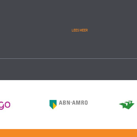
LEES MEER
Public
lytics
People Analytics
RIE
UITVOERINGSORGANISATIE
MINISTERIE VAN VEILIGHEID 
eren gedegen start en