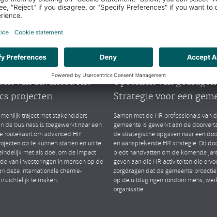
arktsegmenten
Public
lytics
People Strategy
TIONAL CHEMIESECTOR
GEMEENTE (ZH)
ten van advanced HR
Opstellen van gedrage
cs projecten
Strategie voor een gem
menlijk traject met stakeholders
Samen met de HR professionals van 
en de business is toegewerkt naar een
gemeente is gewerkt aan de doorverta
le routekaart om advanced HR
de strategische opgaven naar een do
rojecten op te kunnen starten en uit te
en aansprekende HR strategie. Dit d
eindelijk met als doel om de impact
biedt handvatten om de komende jare
de van investeringen in mensen op de
geven aan dié HR activiteiten die ervo
an deze internationale chemie-
zorgdragen dat de gemeente proactief
 inzichtelijk te maken.
op de uitdagingen rondom mens, wer
organisatie.